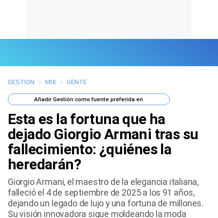
GESTION
>
MIX
>
GENTE
Últimas Noticias
Añadir
Gestión
como fuente preferida en
Mi Bolsillo
Esta es la fortuna que ha
Respuestas
dejado Giorgio Armani tras su
fallecimiento: ¿quiénes la
Gente
heredarán?
Vida Laboral
Giorgio Armani, el maestro de la elegancia italiana,
falleció el 4 de septiembre de 2025 a los 91 años,
Tendencias Mix
dejando un legado de lujo y una fortuna de millones.
Su visión innovadora sigue moldeando la moda
Sports