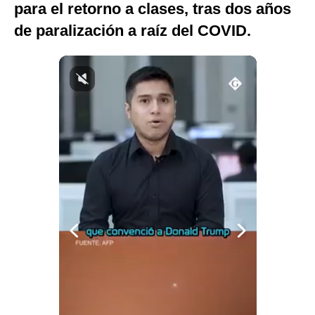
para el retorno a clases, tras dos años
Notas Contratadas
de paralización a raíz del COVID.
Podcast
Gestión TV
Videos
Fotogalerías
gestion.pe
¿quiénes
Somos?
Términos
Y
Condiciones
Política
De
Privacidad