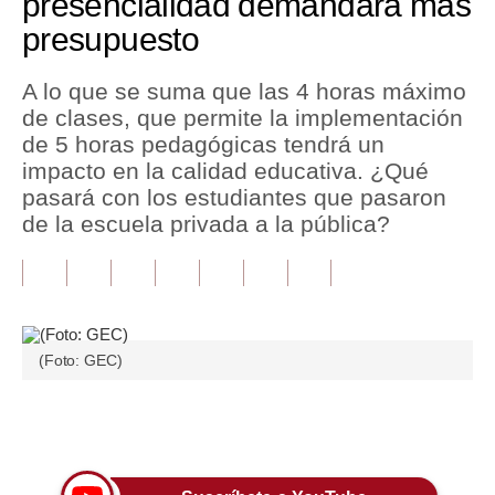
presencialidad demandará más
presupuesto
Tu Dinero
Finanzas Personales
A lo que se suma que las 4 horas máximo
de clases, que permite la implementación
Inmobiliarias
de 5 horas pedagógicas tendrá un
impacto en la calidad educativa. ¿Qué
Plus G
pasará con los estudiantes que pasaron
Opinión
de la escuela privada a la pública?
Editorial
Pregunta de hoy
Blogs
(Foto: GEC)
Tendencias
Únete a nuestro canal
Lujo
Viajes