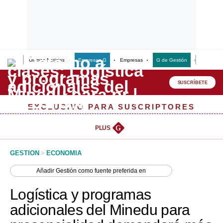
Últimas Noticias
Empresas G
Empresas
G de Gestión
Finanzas
Lo último
Peru Quiosco
SUSCRÍBETE
Portada
EXCLUSIVO PARA SUSCRIPTORES
Empresas
PLUS
G
Management & Empleo
GESTION
>
ECONOMIA
Economía
Añadir
Gestión
como fuente preferida en
Mercados
Logística y programas
Perú
adicionales del Minedu para
Política