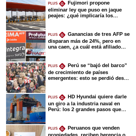
Fujimori propone
PLUS
G
eliminar ley que puso en jaque
peajes: ¿qué implicaría los
usuarios?
Ganancias de tres AFP se
PLUS
G
disparan más de 24%, pero en
una caen, ¿a cuál está afiliado
usted?
Perú se “bajó del barco”
PLUS
G
de crecimiento de países
emergentes: esto se perdió desde
2022
HD Hyundai quiere darle
PLUS
G
un giro a la industria naval en
Perú: los 2 grandes pasos que
daría
Peruanos que venden
PLUS
G
propiedades, reciben herencia o