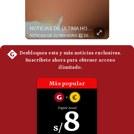
Politica
De
Cookies
Preguntas
¿Por Qué El MUNDIAL Gana Menos Que La NFL? | #EnClaveEconómica
NOTICIAS DE ÚLTIMA HORA: EE.UU. Se Queda Sin Misiles En Medio Oriente
Frecuentes
Luis Carrillo Pinto, presidente de APEMD,compara el negocio de la Copa del Mundo con las principales ligas estadounidenses: la FIFA recauda alrededor de US$15,000 millones en cuatro años, mientras que la NFL genera cerca de US$20,000 millones en solo un año. El Presidente de la Asociación Peruana de Marketing Deportivo explica los planes de Infantino para vender el 20% de una nueva empresa encargada de los activos comerciales del Mundial. #FIFA #NFL #MarketingDeportivo #LuisCarrilloPinto #APEMD #Mundial #Futbol #Deportes #Negocios #Shorts 👉 Suscríbete y activa la campana para no perderte nuestro análisis diario. 🌎 Síguenos en nuestras redes sociales: 📌 Web oficial: https://gestion.pe/mundo/ 📌 LinkedIn: http://bit.ly/3HYIET0 📌 X (Twitter): http://bit.ly/4noZtX9 📌 TikTok: http://bit.ly/4evB6TO
NOTICIAS DE ÚLTIMA HORA: 1️⃣ EE.UU.: Habría gastado casi el 80% de sus misiles más avanzados (THAAD), un factor clave en las decisiones de Donald Trump frente a Irán. 2️⃣ Argentina y Brasil: Tensión diplomática escala; Brasil solicita el regreso del embajador argentino tras fuertes declaraciones de Javier Milei. 3️⃣ México: Asesinan al influencer César Gastélum a balazos durante una transmisión en vivo en Culiacán, Sinaloa. 4️⃣ Alemania: Ataque con dron explosivo obliga a suspender el aeropuerto de Leipzig, punto logístico clave de la OTAN para enviar material a Ucrania. ¿Qué noticia te parece la más impactante del día? ¡Te leo en los comentarios! 👇 #EEUU #JavierMilei #CesarGastelum #Alemania #Noticias #UltimaHora #NoticiasDelDia 🚀 ¿Quieres entender el mundo sin ruido? Únete a nuestra comunidad y forma parte del cambio. #GestiónNewsroomLive #NoticiasGlobales #AnálisisGeopolítico #EconomíaMundial #IA #Geopolítica #LatinosEnUSA #NoticiasEnEspañol 👉 Suscríbete y activa la campana para no perderte nuestro análisis diario. 🌎 Síguenos en nuestras redes sociales: 📌 Web oficial: https://gestion.pe/mundo/ 📌 LinkedIn: http://bit.ly/3HYIET0 📌 X (Twitter): http://bit.ly/4noZtX9 📌 TikTok: http://bit.ly/4evB6TO