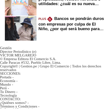
utilidades: ¿cuál es su nueva
inversión clave?
Bancos se pondrán duros
PLUS
G
con empresas por culpa de El
Niño, ¿por qué será bueno para
ahorristas?
Gestión
Director Periodístico (e)
VÍCTOR MELGAREJO
© Empresa Editora El Comercio S.A.
Calle Paracas #532, Pueblo Libre, Lima.
Copyright© | Gestion.pe | Grupo El Comercio | Todos los derechos
reservados
SECCIONES:
Portada
-
Economía
-
Mundo
-
Perú
-
Tu Dinero
-
Tecnología
CONTACTO:
¿Quiénes somos?
-
Términos y Condiciones
-