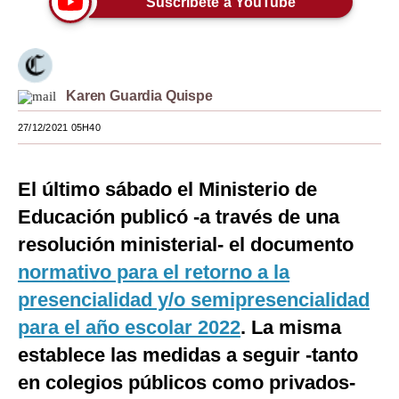
Suscríbete a YouTube
Moda
Estilos
Karen Guardia Quispe
Mundo
27/12/2021 05H40
EEUU
México
El último sábado el Ministerio de
España
Educación publicó -a través de una
Internacional
resolución ministerial- el documento
normativo para el retorno a la
Tecnología
presencialidad y/o semipresencialidad
Club del Suscriptor
para el año escolar 2022
. La misma
Mix
establece las medidas a seguir -tanto
en colegios públicos como privados-
G de Gestión