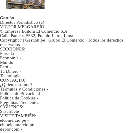
marcan urgentes?
Gestión
Director Periodístico (e)
VÍCTOR MELGAREJO
© Empresa Editora El Comercio S.A.
Calle Paracas #532, Pueblo Libre, Lima.
Copyright© | Gestion.pe | Grupo El Comercio | Todos los derechos
reservados
SECCIONES:
Portada
-
Economía
-
Mundo
-
Perú
-
Tu Dinero
-
Tecnología
CONTACTO:
¿Quiénes somos?
-
Términos y Condiciones
-
Política de Privacidad
-
Politica de Cookies
-
Preguntas Frecuentes
SÍGUENOS:
Suscríbete
VISITE TAMBIÉN:
elcomercio.pe
-
clubelcomercio.pe
-
depor.com
-