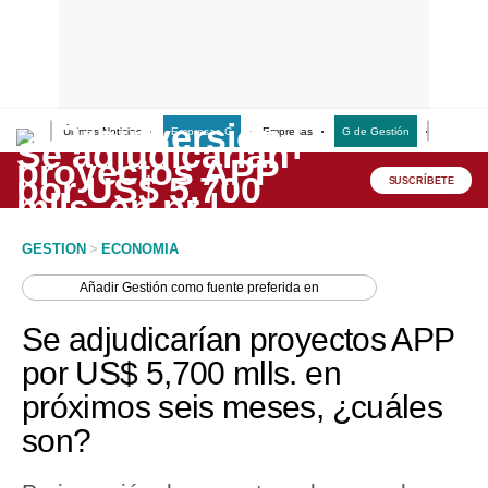
Últimas Noticias
Empresas G
Empresas
G de Gestión
Finanzas
Lo último
Peru Quiosco
SUSCRÍBETE
Portada
GESTION
>
ECONOMIA
Empresas
Añadir
Gestión
como fuente preferida en
Management & Empleo
Se adjudicarían proyectos APP
Economía
por US$ 5,700 mlls. en
próximos seis meses, ¿cuáles
Mercados
son?
Perú
Política