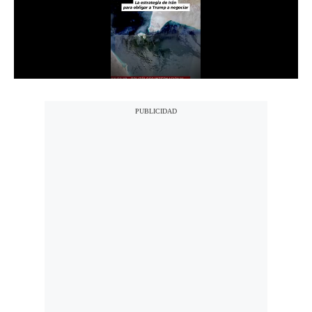
Notas Contratadas
Podcast
Gestión TV
Videos
Fotogalerías
gestion.pe
¿quiénes
Somos?
Términos
Y
Condiciones
Política
De
Privacidad