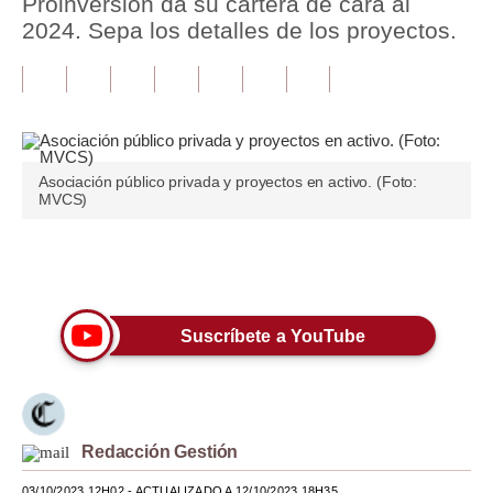
Proinversión da su cartera de cara al
2024. Sepa los detalles de los proyectos.
Tu Dinero
Finanzas Personales
Inmobiliarias
Plus G
Asociación público privada y proyectos en activo. (Foto:
MVCS)
Opinión
Editorial
Únete a nuestro canal
Pregunta de hoy
Suscríbete a YouTube
Blogs
Tendencias
Lujo
Redacción Gestión
Viajes
03/10/2023 12H02
- ACTUALIZADO A 12/10/2023 18H35