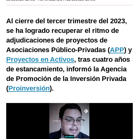
Moda
Al cierre del tercer trimestre del 2023,
Estilos
se ha logrado recuperar el ritmo de
Mundo
adjudicaciones de proyectos de
EEUU
Asociaciones Público-Privadas (
APP
) y
Proyectos en Activos
, tras cuatro años
México
de estancamiento, informó la Agencia
España
de Promoción de la Inversión Privada
Internacional
(
Proinversión
).
Tecnología
Club del Suscriptor
Mix
G de Gestión