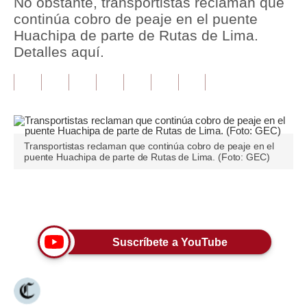
No obstante, transportistas reclaman que
continúa cobro de peaje en el puente
Tu Dinero
Huachipa de parte de Rutas de Lima.
Detalles aquí.
Finanzas Personales
Inmobiliarias
Plus G
Opinión
Transportistas reclaman que continúa cobro de peaje en el
puente Huachipa de parte de Rutas de Lima. (Foto: GEC)
Editorial
Pregunta de hoy
Únete a nuestro canal
Blogs
Suscríbete a YouTube
Tendencias
Lujo
Viajes