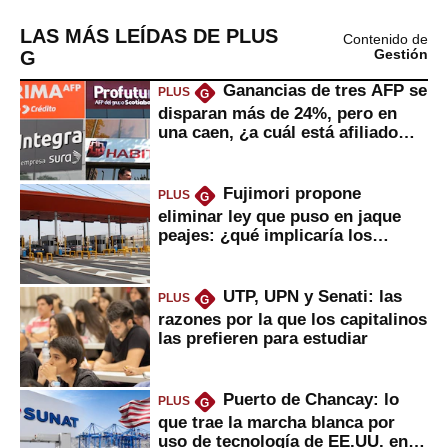
LAS MÁS LEÍDAS DE PLUS
Contenido de
G
Gestión
Ganancias de tres AFP se
PLUS
G
disparan más de 24%, pero en
una caen, ¿a cuál está afiliado
usted?
Fujimori propone
PLUS
G
eliminar ley que puso en jaque
peajes: ¿qué implicaría los
usuarios?
UTP, UPN y Senati: las
PLUS
G
razones por la que los capitalinos
las prefieren para estudiar
Puerto de Chancay: lo
PLUS
G
que trae la marcha blanca por
uso de tecnología de EE.UU. en