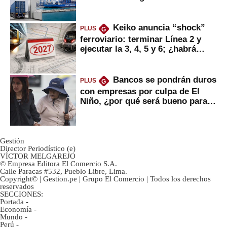
mercancías
Keiko anuncia “shock”
PLUS
G
ferroviario: terminar Línea 2 y
ejecutar la 3, 4, 5 y 6; ¿habrá
avances?
Bancos se pondrán duros
PLUS
G
con empresas por culpa de El
Niño, ¿por qué será bueno para
ahorristas?
Gestión
Director Periodístico (e)
VÍCTOR MELGAREJO
© Empresa Editora El Comercio S.A.
Calle Paracas #532, Pueblo Libre, Lima.
Copyright© | Gestion.pe | Grupo El Comercio | Todos los derechos
reservados
SECCIONES:
Portada
-
Economía
-
Mundo
-
Perú
-