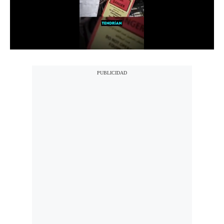
Notas Contratadas
Podcast
Gestión TV
Videos
Fotogalerías
gestion.pe
¿quiénes
Somos?
Términos
Y
Condiciones
Política
De
Privacidad