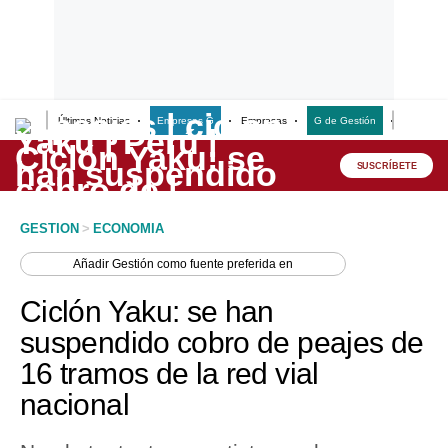
Últimas Noticias
Empresas G
Empresas
G de Gestión
Finanzas
Lo último
Peru Quiosco
SUSCRÍBETE
Portada
GESTION
>
ECONOMIA
Empresas
Añadir
Gestión
como fuente preferida en
Management & Empleo
Ciclón Yaku: se han
Economía
suspendido cobro de peajes de
16 tramos de la red vial
Mercados
nacional
Perú
Política