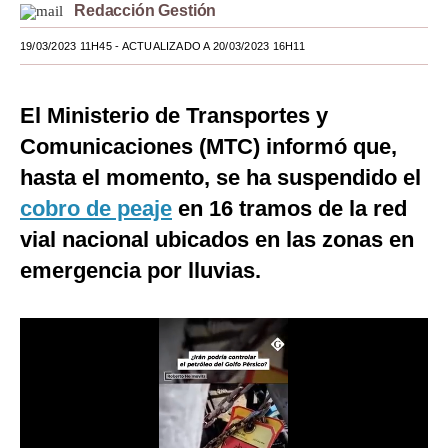
Redacción Gestión
Moda
19/03/2023 11H45
- ACTUALIZADO A 20/03/2023 16H11
Estilos
Mundo
El Ministerio de Transportes y
Comunicaciones (MTC) informó que,
EEUU
hasta el momento, se ha suspendido el
México
cobro de peaje
en 16 tramos de la red
España
vial nacional ubicados en las zonas en
emergencia por lluvias.
Internacional
Tecnología
Club del Suscriptor
Mix
G de Gestión