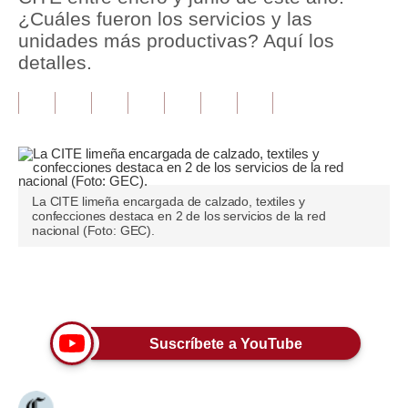
¿Cuáles fueron los servicios y las
Tu Dinero
unidades más productivas? Aquí los
detalles.
Finanzas Personales
Inmobiliarias
Plus G
Opinión
La CITE limeña encargada de calzado, textiles y
confecciones destaca en 2 de los servicios de la red
Editorial
nacional (Foto: GEC).
Pregunta de hoy
Únete a nuestro canal
Blogs
Tendencias
Suscríbete a YouTube
Lujo
Viajes