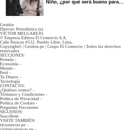
Niño, ¿por qué será bueno para
ahorristas?
Gestión
Director Periodístico (e)
VÍCTOR MELGAREJO
© Empresa Editora El Comercio S.A.
Calle Paracas #532, Pueblo Libre, Lima.
Copyright© | Gestion.pe | Grupo El Comercio | Todos los derechos
reservados
SECCIONES:
Portada
-
Economía
-
Mundo
-
Perú
-
Tu Dinero
-
Tecnología
CONTACTO:
¿Quiénes somos?
-
Términos y Condiciones
-
Política de Privacidad
-
Politica de Cookies
-
Preguntas Frecuentes
SÍGUENOS:
Suscríbete
VISITE TAMBIÉN:
elcomercio.pe
-
clubelcomercio.pe
-