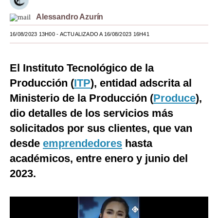
Moda
Alessandro Azurín
Estilos
16/08/2023 13H00
- ACTUALIZADO A 16/08/2023 16H41
Mundo
El Instituto Tecnológico de la
EEUU
Producción (
ITP
), entidad adscrita al
México
Ministerio de la Producción (
Produce
),
dio detalles de los servicios más
España
solicitados por sus clientes, que van
Internacional
desde
emprendedores
hasta
Tecnología
académicos, entre enero y junio del
Club del Suscriptor
2023.
Mix
G de Gestión