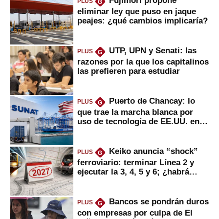
Fujimori propone
PLUS
G
eliminar ley que puso en jaque
peajes: ¿qué cambios implicaría?
UTP, UPN y Senati: las
PLUS
G
razones por la que los capitalinos
las prefieren para estudiar
Puerto de Chancay: lo
PLUS
G
que trae la marcha blanca por
uso de tecnología de EE.UU. en
mercancías
Keiko anuncia “shock”
PLUS
G
ferroviario: terminar Línea 2 y
ejecutar la 3, 4, 5 y 6; ¿habrá
avances?
Bancos se pondrán duros
PLUS
G
con empresas por culpa de El