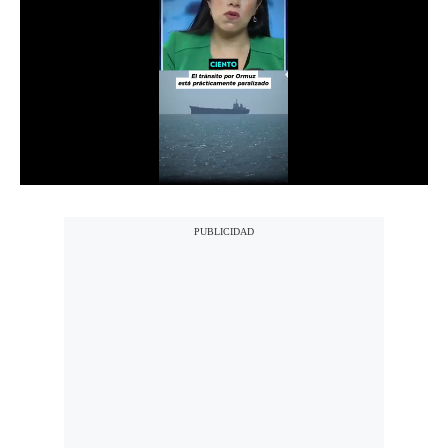
Notas Contratadas
Podcast
Gestión TV
Videos
Fotogalerías
gestion.pe
¿quiénes
Somos?
Términos
Y
Condiciones
Política
De
Privacidad