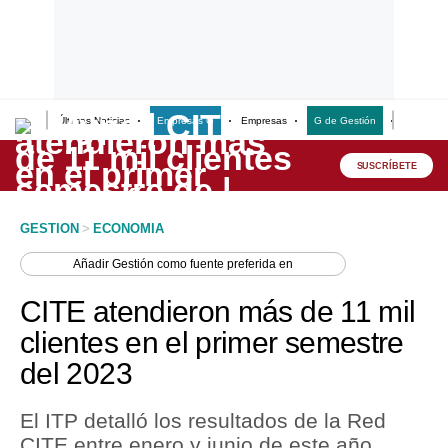
Últimas Noticias
Empresas G
Empresas
G de Gestión
Finanzas
Lo último
Peru Quiosco
SUSCRÍBETE
Portada
GESTION
>
ECONOMIA
Empresas
Añadir
Gestión
como fuente preferida en
Management & Empleo
CITE atendieron más de 11 mil
Economía
clientes en el primer semestre
del 2023
Mercados
Perú
El ITP detalló los resultados de la Red
CITE entre enero y junio de este año.
Política