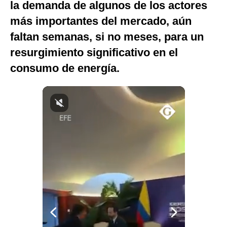
la demanda de algunos de los actores
Notas Contratadas
más importantes del mercado, aún
Podcast
faltan semanas, si no meses, para un
resurgimiento significativo en el
Gestión TV
consumo de energía.
Videos
Fotogalerías
gestion.pe
¿quiénes
Somos?
Términos
Y
Condiciones
Política
De
Privacidad