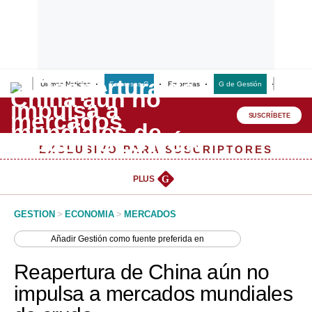
Últimas Noticias
Empresas G
Empresas
G de Gestión
Finanzas
Lo último
Peru Quiosco
SUSCRÍBETE
Portada
EXCLUSIVO PARA SUSCRIPTORES
Empresas
PLUS
G
Management & Empleo
GESTION
>
ECONOMIA
>
MERCADOS
Economía
Añadir
Gestión
como fuente preferida en
Mercados
Reapertura de China aún no
Perú
impulsa a mercados mundiales
Política