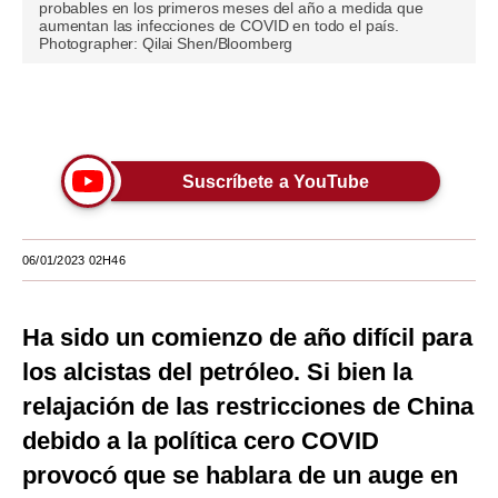
probables en los primeros meses del año a medida que
aumentan las infecciones de COVID en todo el país.
Moda
Photographer: Qilai Shen/Bloomberg
Estilos
Únete a nuestro canal
Mundo
EEUU
Suscríbete a YouTube
México
España
06/01/2023 02H46
Internacional
Ha sido un comienzo de año difícil para
Tecnología
los alcistas del petróleo. Si bien la
Club del Suscriptor
relajación de las restricciones de China
Mix
debido a la política cero COVID
provocó que se hablara de un auge en
G de Gestión