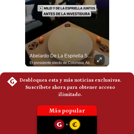
Politica
De
Cookies
Preguntas
Frecuentes
Tragedia En Tailandia: Joven De 14 Años Ataca A Su Familia Y Colegio | Gestión Mundo
Abelardo De La Espriella Se Reúne Con Javier Milei En Cali | Gestión Mundo
Un adolescente de 14 años mató a sus abuelos y luego atacó su colegio de secundaria en Tailandia, dejando cinco fallecidos adicionales y más de 30 heridos antes de quitarse la vida. Según las autoridades y el primer ministro Anutin Charnvirakul, el hecho habría sido motivado por estrés académico extremo. El suceso reabre el debate sobre la alta posesión de armas de fuego en el país asiático. #Tailandia #Noticias #UltimaHora #NoticiasInternacionales #Shorts 👉 Suscríbete y activa la campana para no perderte nuestro análisis diario. 🌎 Síguenos en nuestras redes sociales: 📌 Web oficial: https://gestion.pe/mundo/ 📌 LinkedIn: http://bit.ly/3HYIET0 📌 X (Twitter): http://bit.ly/4noZtX9 📌 TikTok: http://bit.ly/4evB6TO
El presidente electo de Colombia, Abelardo de la Espriella, sostuvo una reunión bilateral en Cali con el mandatario argentino Javier Milei. El encuentro se dio pocas horas antes de la ceremonia de investidura presidencial para el periodo 2026-2030, marcando el inicio de una nueva alianza estratégica regional. #DeLaEspriella #JavierMilei #Colombia #Argentina #PoliticaLatina #Shorts 👉 Suscríbete y activa la campana para no perderte nuestro análisis diario. 🌎 Síguenos en nuestras redes sociales: 📌 Web oficial: https://gestion.pe/mundo/ 📌 LinkedIn: http://bit.ly/3HYIET0 📌 X (Twitter): http://bit.ly/4noZtX9 📌 TikTok: http://bit.ly/4evB6TO