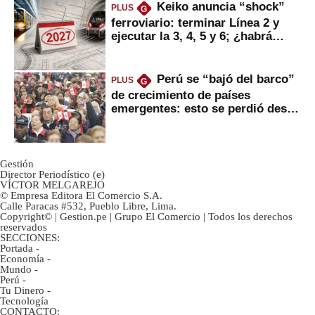
Keiko anuncia “shock”
PLUS
G
ferroviario: terminar Línea 2 y
ejecutar la 3, 4, 5 y 6; ¿habrá
avances?
Perú se “bajó del barco”
PLUS
G
de crecimiento de países
emergentes: esto se perdió desde
2022
Gestión
Director Periodístico (e)
VÍCTOR MELGAREJO
© Empresa Editora El Comercio S.A.
Calle Paracas #532, Pueblo Libre, Lima.
Copyright© | Gestion.pe | Grupo El Comercio | Todos los derechos
reservados
SECCIONES:
Portada
-
Economía
-
Mundo
-
Perú
-
Tu Dinero
-
Tecnología
CONTACTO: