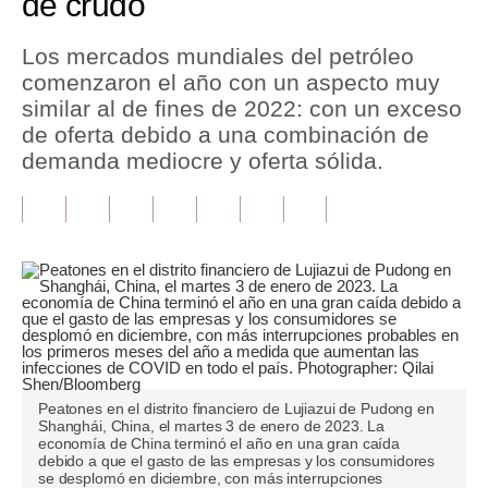
de crudo
Tu Dinero
Los mercados mundiales del petróleo
comenzaron el año con un aspecto muy
Finanzas Personales
similar al de fines de 2022: con un exceso
Inmobiliarias
de oferta debido a una combinación de
demanda mediocre y oferta sólida.
Plus G
Opinión
Editorial
Pregunta de hoy
Blogs
Tendencias
Peatones en el distrito financiero de Lujiazui de Pudong en
Shanghái, China, el martes 3 de enero de 2023. La
Lujo
economía de China terminó el año en una gran caída
debido a que el gasto de las empresas y los consumidores
Viajes
se desplomó en diciembre, con más interrupciones