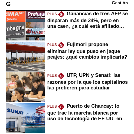
G
Gestión
Ganancias de tres AFP se
PLUS
G
disparan más de 24%, pero en
una caen, ¿a cuál está afiliado
usted?
Fujimori propone
PLUS
G
eliminar ley que puso en jaque
peajes: ¿qué cambios implicaría?
UTP, UPN y Senati: las
PLUS
G
razones por la que los capitalinos
las prefieren para estudiar
Puerto de Chancay: lo
PLUS
G
que trae la marcha blanca por
uso de tecnología de EE.UU. en
mercancías