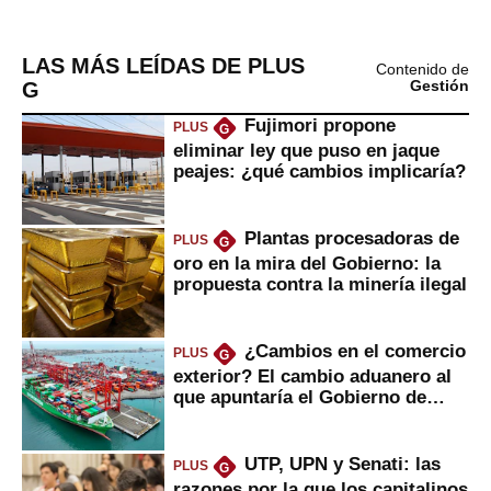
LAS MÁS LEÍDAS DE PLUS
Contenido de
G
Gestión
Fujimori propone
PLUS
G
eliminar ley que puso en jaque
peajes: ¿qué cambios implicaría?
Plantas procesadoras de
PLUS
G
oro en la mira del Gobierno: la
propuesta contra la minería ilegal
¿Cambios en el comercio
PLUS
G
exterior? El cambio aduanero al
que apuntaría el Gobierno de
Fujimori
UTP, UPN y Senati: las
PLUS
G
razones por la que los capitalinos