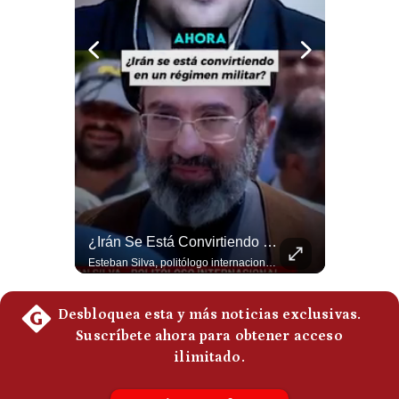
Notas Contratadas
Podcast
Gestión TV
Videos
Fotogalerías
Abelardo De La Espriella Se Reúne Con Javier Milei En Cali | Gestión Mundo
¿Irán Se Está Convirtiendo En Un Régimen Militar? | #radar24
gestion.pe
El presidente electo de Colombia, Abelardo de la Espriella, sostuvo una reunión bilateral en Cali con el mandatario argentino Javier Milei. El encuentro se dio pocas horas antes de la ceremonia de investidura presidencial para el periodo 2026-2030, marcando el inicio de una nueva alianza estratégica regional. #DeLaEspriella #JavierMilei #Colombia #Argentina #PoliticaLatina #Shorts 👉 Suscríbete y activa la campana para no perderte nuestro análisis diario. 🌎 Síguenos en nuestras redes sociales: 📌 Web oficial: https://gestion.pe/mundo/ 📌 LinkedIn: http://bit.ly/3HYIET0 📌 X (Twitter): http://bit.ly/4noZtX9 📌 TikTok: http://bit.ly/4evB6TO
Esteban Silva, politólogo internacional, señala que algunos analistas consideran que la estructura religiosa iraní estaría sirviendo para sostener el poder de una cúpula militar. Explica que la Guardia Revolucionaria está aumentando su influencia sobre la seguridad, las decisiones estratégicas y hasta asuntos económicos como el estrecho de Ormuz. #Iran #GuardiaRevolucionaria #Geopolitica #NoticiasInternacionales #Shorts 👉 Suscríbete y activa la campana para no perderte nuestro análisis diario. 🌎 Síguenos en nuestras redes sociales: 📌 Web oficial: https://gestion.pe/mundo/ 📌 LinkedIn: http://bit.ly/3HYIET0 📌 X (Twitter): http://bit.ly/4noZtX9 📌 TikTok: http://bit.ly/4evB6TO
¿quiénes
Somos?
Términos
Y
Condiciones
Política
De
Privacidad