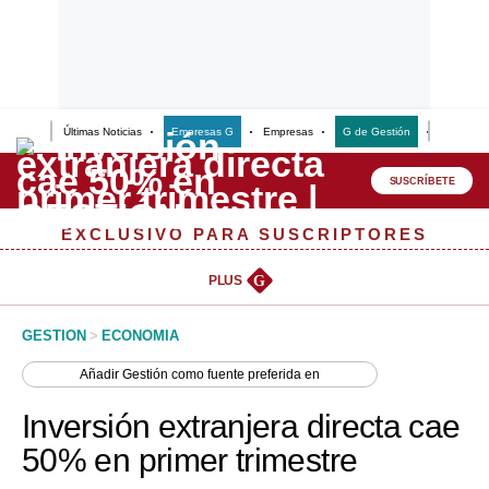
Últimas Noticias
Empresas G
Empresas
G de Gestión
Finanzas
Lo último
Peru Quiosco
SUSCRÍBETE
Portada
EXCLUSIVO PARA SUSCRIPTORES
Empresas
PLUS
G
Management & Empleo
GESTION
>
ECONOMIA
Economía
Añadir
Gestión
como fuente preferida en
Mercados
Inversión extranjera directa cae
Perú
50% en primer trimestre
Política