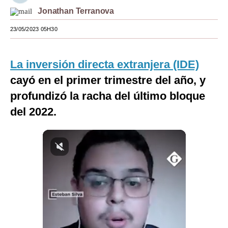
Jonathan Terranova
Moda
23/05/2023 05H30
Estilos
Mundo
La inversión directa extranjera (IDE)
EEUU
cayó en el primer trimestre del año, y
profundizó la racha del último bloque
México
del 2022.
España
Internacional
Tecnología
Club del Suscriptor
Mix
G de Gestión