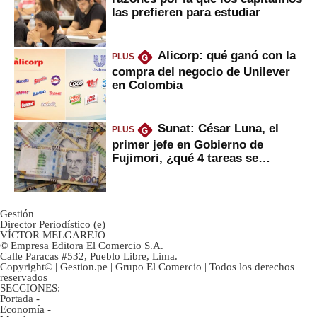
las prefieren para estudiar
Alicorp: qué ganó con la
PLUS
G
compra del negocio de Unilever
en Colombia
Sunat: César Luna, el
PLUS
G
primer jefe en Gobierno de
Fujimori, ¿qué 4 tareas se
marcan urgentes?
Gestión
Director Periodístico (e)
VÍCTOR MELGAREJO
© Empresa Editora El Comercio S.A.
Calle Paracas #532, Pueblo Libre, Lima.
Copyright© | Gestion.pe | Grupo El Comercio | Todos los derechos
reservados
SECCIONES:
Portada
-
Economía
-