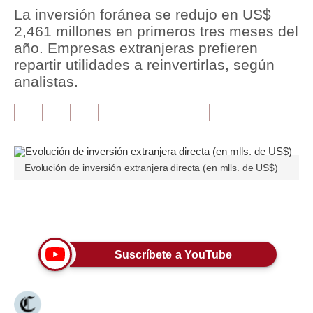
La inversión foránea se redujo en US$
Tu Dinero
2,461 millones en primeros tres meses del
año. Empresas extranjeras prefieren
Finanzas Personales
repartir utilidades a reinvertirlas, según
analistas.
Inmobiliarias
Plus G
Opinión
Editorial
Evolución de inversión extranjera directa (en mlls. de US$)
Pregunta de hoy
Únete a nuestro canal
Blogs
Tendencias
Suscríbete a YouTube
Lujo
Viajes