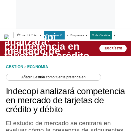
Últimas Noticias
Empresas G
Empresas
G de Gestión
Finanzas
Lo último
Peru Quiosco
SUSCRÍBETE
Portada
GESTION
>
ECONOMIA
Empresas
Añadir
Gestión
como fuente preferida en
Management & Empleo
Indecopi analizará competencia
Economía
en mercado de tarjetas de
crédito y débito
Mercados
Perú
El estudio de mercado se centrará en
evaluar cómo la presencia de adquirentes
Política