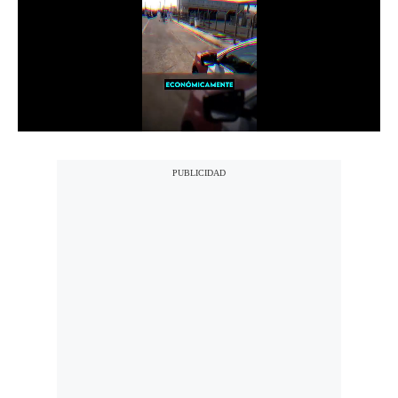
Notas Contratadas
Podcast
Gestión TV
Videos
Fotogalerías
gestion.pe
¿quiénes
Somos?
Términos
Y
Condiciones
Política
De
Privacidad