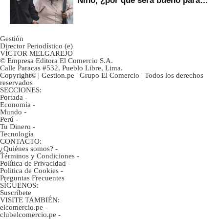
Niño, ¿por qué será bueno para
ahorristas?
Gestión
Director Periodístico (e)
VÍCTOR MELGAREJO
© Empresa Editora El Comercio S.A.
Calle Paracas #532, Pueblo Libre, Lima.
Copyright© | Gestion.pe | Grupo El Comercio | Todos los derechos
reservados
SECCIONES:
Portada
-
Economía
-
Mundo
-
Perú
-
Tu Dinero
-
Tecnología
CONTACTO:
¿Quiénes somos?
-
Términos y Condiciones
-
Política de Privacidad
-
Politica de Cookies
-
Preguntas Frecuentes
SÍGUENOS:
Suscríbete
VISITE TAMBIÉN:
elcomercio.pe
-
clubelcomercio.pe
-