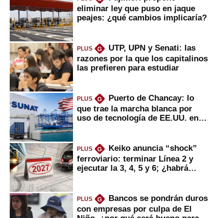
eliminar ley que puso en jaque
peajes: ¿qué cambios implicaría?
UTP, UPN y Senati: las
PLUS
G
razones por la que los capitalinos
las prefieren para estudiar
Puerto de Chancay: lo
PLUS
G
que trae la marcha blanca por
uso de tecnología de EE.UU. en
mercancías
Keiko anuncia “shock”
PLUS
G
ferroviario: terminar Línea 2 y
ejecutar la 3, 4, 5 y 6; ¿habrá
avances?
Bancos se pondrán duros
PLUS
G
con empresas por culpa de El