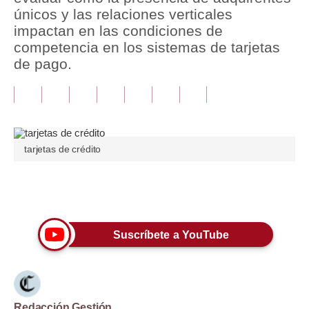
únicos y las relaciones verticales
Tu Dinero
impactan en las condiciones de
competencia en los sistemas de tarjetas
Finanzas Personales
de pago.
Inmobiliarias
Plus G
Opinión
tarjetas de crédito
Editorial
Pregunta de hoy
Únete a nuestro canal
Blogs
Suscríbete a YouTube
Tendencias
Lujo
Viajes
Redacción Gestión