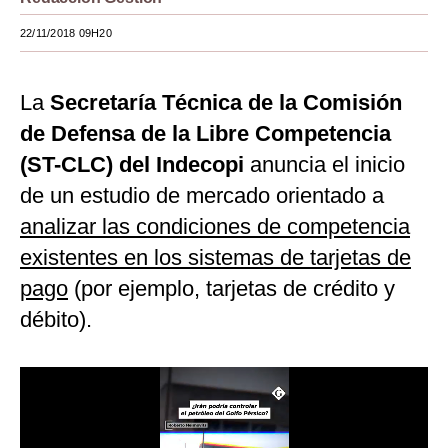
Moda
22/11/2018 09H20
Estilos
La
Secretaría Técnica de la Comisión
Mundo
de Defensa de la Libre Competencia
EEUU
(ST-CLC) del Indecopi
anuncia el inicio
México
de un estudio de mercado orientado a
analizar las condiciones de competencia
España
existentes en los sistemas de tarjetas de
Internacional
pago
(por ejemplo, tarjetas de crédito y
Tecnología
débito).
Club del Suscriptor
Mix
G de Gestión