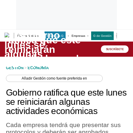
Últimas Noticias
Empresas G
Empresas
G de Gestión
Finanzas
Lo último
Peru Quiosco
SUSCRÍBETE
Portada
GESTION
>
ECONOMIA
Empresas
Añadir
Gestión
como fuente preferida en
Management & Empleo
Gobierno ratifica que este lunes
Economía
se reiniciarán algunas
actividades económicas
Mercados
Perú
Cada empresa tendrá que presentar sus
protocolos y deberán ser aprobados,
Política