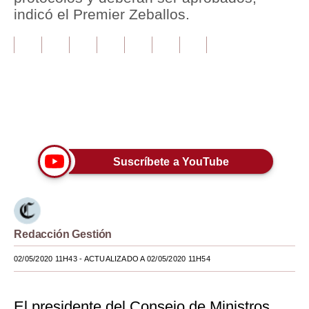
indicó el Premier Zeballos.
Tu Dinero
Finanzas Personales
Inmobiliarias
Plus G
Únete a nuestro canal
Opinión
Suscríbete a YouTube
Editorial
Pregunta de hoy
Blogs
Redacción Gestión
Tendencias
02/05/2020 11H43
- ACTUALIZADO A 02/05/2020 11H54
Lujo
Viajes
El presidente del Consejo de Ministros,