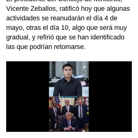
Vicente Zeballos, ratificó hoy que algunas
Moda
actividades se reanudarán el día 4 de
Estilos
mayo, otras el día 10, algo que será muy
Mundo
gradual, y refirió que se han identificado
las que podrían retomarse.
EEUU
México
España
Internacional
Tecnología
Club del Suscriptor
Mix
G de Gestión