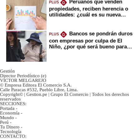
Peruanos que venden
PLUS
G
propiedades, reciben herencia o
utilidades: ¿cuál es su nueva
inversión clave?
Bancos se pondrán duros
PLUS
G
con empresas por culpa de El
Niño, ¿por qué será bueno para
ahorristas?
Gestión
Director Periodístico (e)
VÍCTOR MELGAREJO
© Empresa Editora El Comercio S.A.
Calle Paracas #532, Pueblo Libre, Lima.
Copyright© | Gestion.pe | Grupo El Comercio | Todos los derechos
reservados
SECCIONES:
Portada
-
Economía
-
Mundo
-
Perú
-
Tu Dinero
-
Tecnología
CONTACTO: