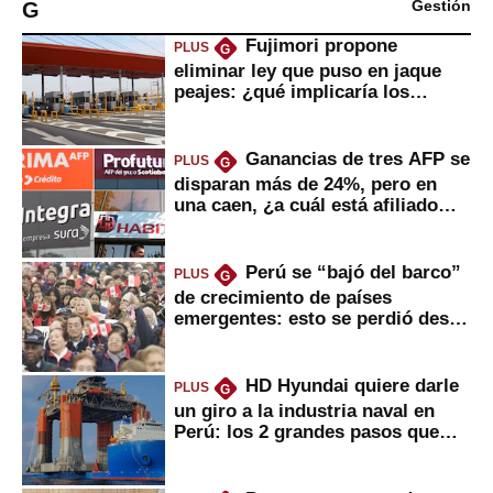
G
Gestión
Fujimori propone
PLUS
G
eliminar ley que puso en jaque
peajes: ¿qué implicaría los
usuarios?
Ganancias de tres AFP se
PLUS
G
disparan más de 24%, pero en
una caen, ¿a cuál está afiliado
usted?
Perú se “bajó del barco”
PLUS
G
de crecimiento de países
emergentes: esto se perdió desde
2022
HD Hyundai quiere darle
PLUS
G
un giro a la industria naval en
Perú: los 2 grandes pasos que
daría