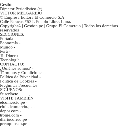
Gestión
Director Periodístico (e)
VÍCTOR MELGAREJO
© Empresa Editora El Comercio S.A.
Calle Paracas #532, Pueblo Libre, Lima.
Copyright© | Gestion.pe | Grupo El Comercio | Todos los derechos
reservados
SECCIONES:
Portada
-
Economía
-
Mundo
-
Perú
-
Tu Dinero
-
Tecnología
CONTACTO:
¿Quiénes somos?
-
Términos y Condiciones
-
Política de Privacidad
-
Politica de Cookies
-
Preguntas Frecuentes
SÍGUENOS:
Suscríbete
VISITE TAMBIÉN:
elcomercio.pe
-
clubelcomercio.pe
-
depor.com
-
trome.com
-
diariocorreo.pe
-
peruquiosco.pe
-