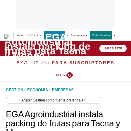
Últimas Noticias
Empresas G
Empresas
G de Gestión
Finanzas
Lo último
Peru Quiosco
SUSCRÍBETE
Portada
EXCLUSIVO PARA SUSCRIPTORES
Empresas
PLUS
G
Management & Empleo
GESTION
>
ECONOMIA
>
EMPRESAS
Economía
Añadir
Gestión
como fuente preferida en
Mercados
EGA Agroindustrial instala
Perú
packing de frutas para Tacna y
Política