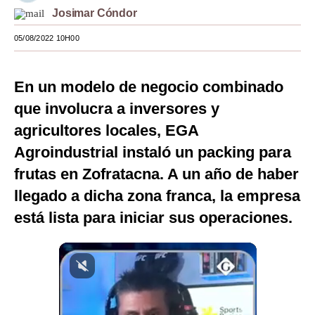
Josimar Cóndor
Moda
05/08/2022 10H00
Estilos
Mundo
En un modelo de negocio combinado
EEUU
que involucra a inversores y
agricultores locales, EGA
México
Agroindustrial instaló un packing para
España
frutas en Zofratacna. A un año de haber
Internacional
llegado a dicha zona franca, la empresa
está lista para iniciar sus operaciones.
Tecnología
Club del Suscriptor
Mix
G de Gestión