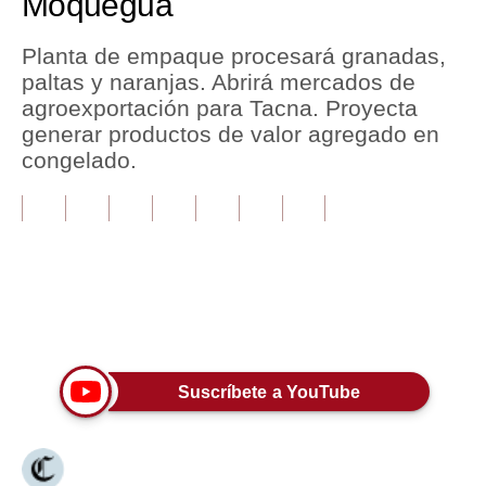
Moquegua
Tu Dinero
Planta de empaque procesará granadas,
paltas y naranjas. Abrirá mercados de
Finanzas Personales
agroexportación para Tacna. Proyecta
Inmobiliarias
generar productos de valor agregado en
congelado.
Plus G
Opinión
Editorial
Pregunta de hoy
Únete a nuestro canal
Blogs
Tendencias
Suscríbete a YouTube
Lujo
Viajes