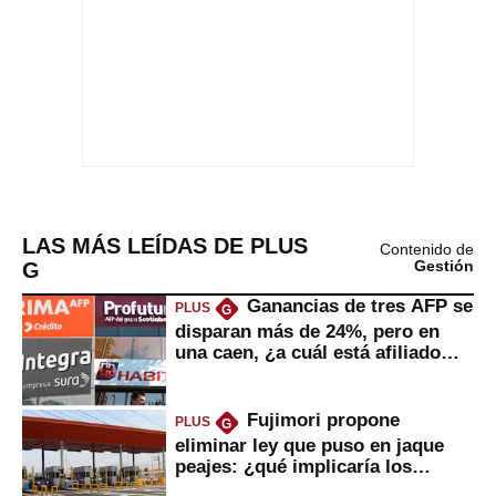
LAS MÁS LEÍDAS DE PLUS
Contenido de
G
Gestión
Ganancias de tres AFP se
PLUS
G
disparan más de 24%, pero en
una caen, ¿a cuál está afiliado
usted?
Fujimori propone
PLUS
G
eliminar ley que puso en jaque
peajes: ¿qué implicaría los
usuarios?