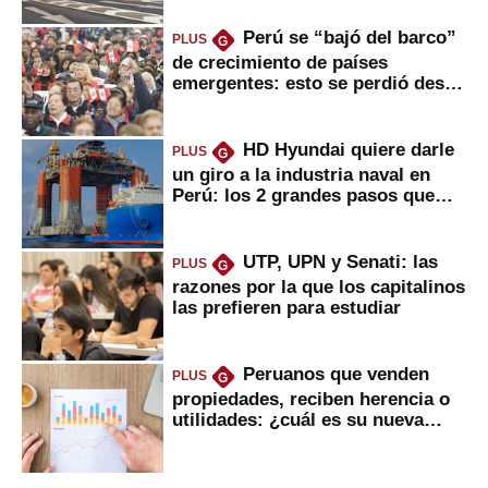
Perú se “bajó del barco”
PLUS
G
de crecimiento de países
emergentes: esto se perdió desde
2022
HD Hyundai quiere darle
PLUS
G
un giro a la industria naval en
Perú: los 2 grandes pasos que
daría
UTP, UPN y Senati: las
PLUS
G
razones por la que los capitalinos
las prefieren para estudiar
Peruanos que venden
PLUS
G
propiedades, reciben herencia o
utilidades: ¿cuál es su nueva
inversión clave?