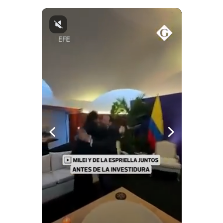
Notas Contratadas
Podcast
Gestión TV
Videos
Fotogalerías
gestion.pe
¿quiénes
Somos?
Términos
Y
Condiciones
Política
De
Privacidad