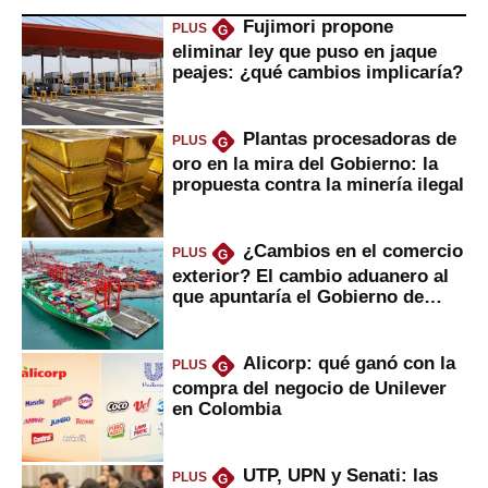
Fujimori propone
PLUS
G
eliminar ley que puso en jaque
peajes: ¿qué cambios implicaría?
Plantas procesadoras de
PLUS
G
oro en la mira del Gobierno: la
propuesta contra la minería ilegal
¿Cambios en el comercio
PLUS
G
exterior? El cambio aduanero al
que apuntaría el Gobierno de
Fujimori
Alicorp: qué ganó con la
PLUS
G
compra del negocio de Unilever
en Colombia
UTP, UPN y Senati: las
PLUS
G