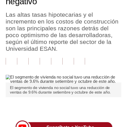
negativo
Tu Dinero
Las altas tasas hipotecarias y el
incremento en los costos de construcción
Finanzas Personales
son las principales razones detrás del
Inmobiliarias
poco optimismo de las desarrolladoras,
según el último reporte del sector de la
Plus G
Universidad ESAN.
Opinión
Editorial
Pregunta de hoy
El segmento de vivienda no social tuvo una reducción de
Blogs
ventas de 9.6% durante setiembre y octubre de este año.
Tendencias
Únete a nuestro canal
Lujo
Viajes