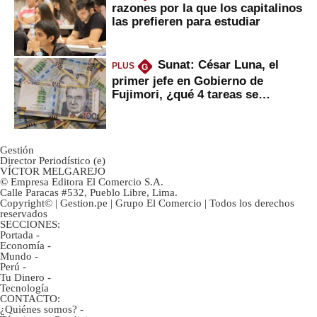
razones por la que los capitalinos
las prefieren para estudiar
Sunat: César Luna, el
PLUS
G
primer jefe en Gobierno de
Fujimori, ¿qué 4 tareas se
marcan urgentes?
Gestión
Director Periodístico (e)
VÍCTOR MELGAREJO
© Empresa Editora El Comercio S.A.
Calle Paracas #532, Pueblo Libre, Lima.
Copyright© | Gestion.pe | Grupo El Comercio | Todos los derechos
reservados
SECCIONES:
Portada
-
Economía
-
Mundo
-
Perú
-
Tu Dinero
-
Tecnología
CONTACTO:
¿Quiénes somos?
-