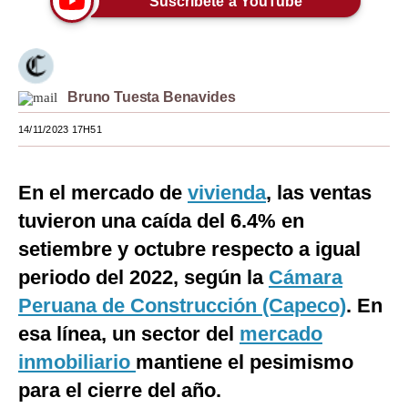
Suscríbete a YouTube
Moda
Estilos
Bruno Tuesta Benavides
Mundo
14/11/2023 17H51
EEUU
México
En el mercado de
vivienda
, las ventas
España
tuvieron una caída del 6.4% en
setiembre y octubre respecto a igual
Internacional
periodo del 2022, según la
Cámara
Tecnología
Peruana de Construcción (Capeco)
. En
Club del Suscriptor
esa línea, un sector del
mercado
Mix
inmobiliario
mantiene el pesimismo
para el cierre del año.
G de Gestión