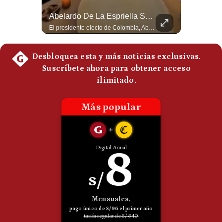
Politica
¿Por Qué EE.UU. Necesita Desesperadamente Al Golfo? | Gestión Mundo
Abelardo De La Espriella Se Reúne Con Javier Milei En Cali | Gestión Mundo
De
Esteban Silva, politólogo internacional, explica que Estados Unidos necesita el apoyo territorial y marítimo de sus aliados del Golfo para operar cerca de Irán. Según su análisis, Teherán busca amenazar su estabilidad energética y económica para que estos gobiernos presionen a Washington y lo obliguen a negociar. #Iran #EEUU #Geopolitica #NoticiasInternacionales #Shorts 👉 Suscríbete y activa la campana para no perderte nuestro análisis diario. 🌎 Síguenos en nuestras redes sociales: 📌 Web oficial: https://gestion.pe/mundo/ 📌 LinkedIn: http://bit.ly/3HYIET0 📌 X (Twitter): http://bit.ly/4noZtX9 📌 TikTok: http://bit.ly/4evB6TO
El presidente electo de Colombia, Abelardo de la Espriella, sostuvo una reunión bilateral en Cali con el mandatario argentino Javier Milei. El encuentro se dio pocas horas antes de la ceremonia de investidura presidencial para el periodo 2026-2030, marcando el inicio de una nueva alianza estratégica regional. #DeLaEspriella #JavierMilei #Colombia #Argentina #PoliticaLatina #Shorts 👉 Suscríbete y activa la campana para no perderte nuestro análisis diario. 🌎 Síguenos en nuestras redes sociales: 📌 Web oficial: https://gestion.pe/mundo/ 📌 LinkedIn: http://bit.ly/3HYIET0 📌 X (Twitter): http://bit.ly/4noZtX9 📌 TikTok: http://bit.ly/4evB6TO
Cookies
Preguntas
Frecuentes