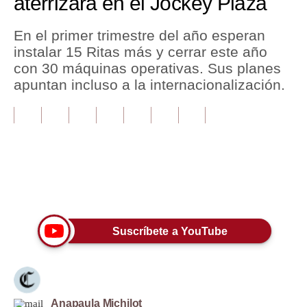
aterrizará en el Jockey Plaza
Tu Dinero
En el primer trimestre del año esperan
instalar 15 Ritas más y cerrar este año
Finanzas Personales
con 30 máquinas operativas. Sus planes
Inmobiliarias
apuntan incluso a la internacionalización.
Plus G
Opinión
Editorial
Únete a nuestro canal
Pregunta de hoy
Blogs
Suscríbete a YouTube
Tendencias
Lujo
Viajes
Anapaula Michilot