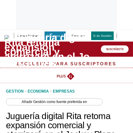
Últimas Noticias
Empresas G
Empresas
G de Gestión
Finanzas
Lo último
Peru Quiosco
SUSCRÍBETE
Portada
EXCLUSIVO PARA SUSCRIPTORES
Empresas
PLUS
G
Management & Empleo
GESTION
>
ECONOMIA
>
EMPRESAS
Economía
Añadir
Gestión
como fuente preferida en
Mercados
Juguería digital Rita retoma
Perú
expansión comercial y
Política