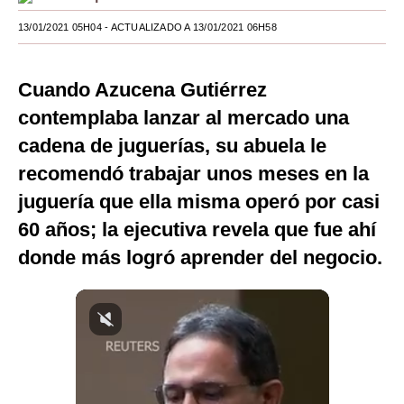
Moda
13/01/2021 05H04
- ACTUALIZADO A 13/01/2021 06H58
Estilos
Cuando Azucena Gutiérrez
Mundo
contemplaba lanzar al mercado una
EEUU
cadena de juguerías, su abuela le
recomendó trabajar unos meses en la
México
juguería que ella misma operó por casi
España
60 años; la ejecutiva revela que fue ahí
Internacional
donde más logró aprender del negocio.
Tecnología
Club del Suscriptor
Mix
G de Gestión