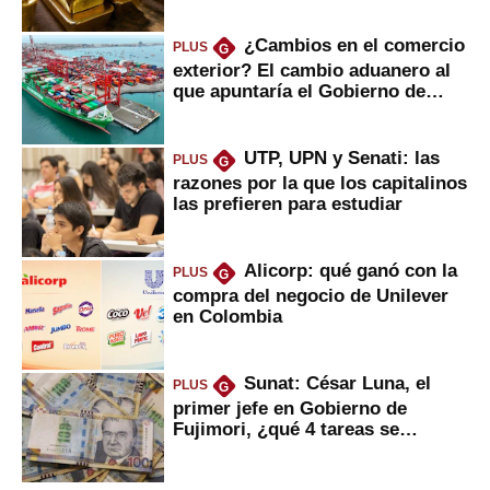
¿Cambios en el comercio
PLUS
G
exterior? El cambio aduanero al
que apuntaría el Gobierno de
Fujimori
UTP, UPN y Senati: las
PLUS
G
razones por la que los capitalinos
las prefieren para estudiar
Alicorp: qué ganó con la
PLUS
G
compra del negocio de Unilever
en Colombia
Sunat: César Luna, el
PLUS
G
primer jefe en Gobierno de
Fujimori, ¿qué 4 tareas se
marcan urgentes?