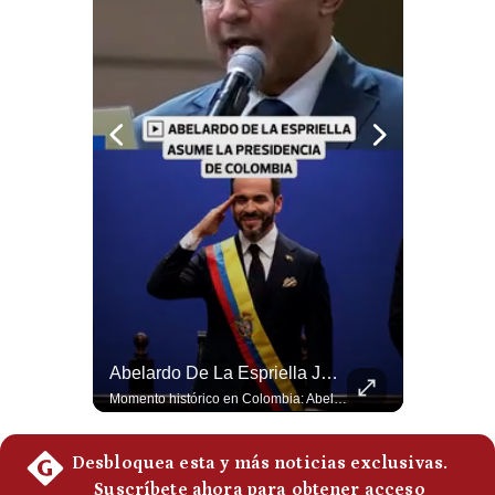
Notas Contratadas
Podcast
Gestión TV
Videos
Fotogalerías
gestion.pe
¿quiénes
Somos?
¿Por Qué EE.UU. Necesita Desesperadamente Al Golfo? | Gestión Mundo
Abelardo De La Espriella Juramenta Como Nuevo Presidente | Gestión Mundo
Términos
Esteban Silva, politólogo internacional, explica que Estados Unidos necesita el apoyo territorial y marítimo de sus aliados del Golfo para operar cerca de Irán. Según su análisis, Teherán busca amenazar su estabilidad energética y económica para que estos gobiernos presionen a Washington y lo obliguen a negociar. #Iran #EEUU #Geopolitica #NoticiasInternacionales #Shorts 👉 Suscríbete y activa la campana para no perderte nuestro análisis diario. 🌎 Síguenos en nuestras redes sociales: 📌 Web oficial: https://gestion.pe/mundo/ 📌 LinkedIn: http://bit.ly/3HYIET0 📌 X (Twitter): http://bit.ly/4noZtX9 📌 TikTok: http://bit.ly/4evB6TO
Momento histórico en Colombia: Abelardo de la Espriella prestó juramento y recibió la banda presidencial en la Arena USC de Cali, convirtiéndose oficialmente en el nuevo Presidente de la República para el periodo 2026-2030. Por primera vez en la historia reciente del país, la investidura presidencial se celebró fuera de Bogotá. ¿Qué opinas del inicio de este nuevo mandato constitucional? #DeLaEspriella #Colombia #PosesionPresidencial #Cali #Shorts 👉 Suscríbete y activa la campana para no perderte nuestro análisis diario. 🌎 Síguenos en nuestras redes sociales: 📌 Web oficial: https://gestion.pe/mundo/ 📌 LinkedIn: http://bit.ly/3HYIET0 📌 X (Twitter): http://bit.ly/4noZtX9 📌 TikTok: http://bit.ly/4evB6TO
Y
Condiciones
Política
De
Privacidad