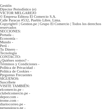
Gestión
Director Periodístico (e)
VÍCTOR MELGAREJO
© Empresa Editora El Comercio S.A.
Calle Paracas #532, Pueblo Libre, Lima.
Copyright© | Gestion.pe | Grupo El Comercio | Todos los derechos
reservados
SECCIONES:
Portada
-
Economía
-
Mundo
-
Perú
-
Tu Dinero
-
Tecnología
CONTACTO:
¿Quiénes somos?
-
Términos y Condiciones
-
Política de Privacidad
-
Politica de Cookies
-
Preguntas Frecuentes
SÍGUENOS:
Suscríbete
VISITE TAMBIÉN:
elcomercio.pe
-
clubelcomercio.pe
-
depor.com
-
trome.com
-
diariocorreo.pe
-
peruquiosco.pe
-