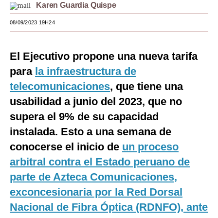
Karen Guardia Quispe
Moda
08/09/2023 19H24
Estilos
Mundo
El Ejecutivo propone una nueva tarifa
para
la infraestructura de
EEUU
telecomunicaciones
, que tiene una
México
usabilidad a junio del 2023, que no
España
supera el 9% de su capacidad
instalada. Esto a una semana de
Internacional
conocerse el inicio de
un proceso
Tecnología
arbitral contra el Estado peruano de
Club del Suscriptor
parte de Azteca Comunicaciones,
Mix
exconcesionaria por la Red Dorsal
Nacional de Fibra Óptica (RDNFO), ante
G de Gestión