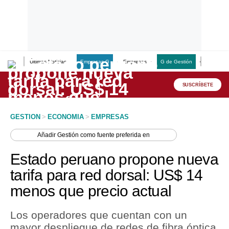
Últimas Noticias
Empresas G
Empresas
G de Gestión
Finanzas
Lo último
Peru Quiosco
SUSCRÍBETE
Portada
GESTION
>
ECONOMIA
>
EMPRESAS
Empresas
Añadir
Gestión
como fuente preferida en
Management & Empleo
Estado peruano propone nueva
Economía
tarifa para red dorsal: US$ 14
menos que precio actual
Mercados
Perú
Los operadores que cuentan con un
mayor despliegue de redes de fibra óptica
Política