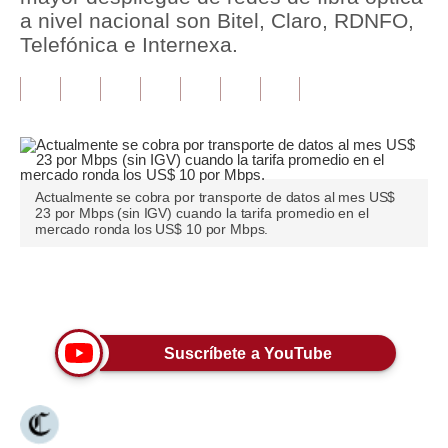
a nivel nacional son Bitel, Claro, RDNFO,
Tu Dinero
Telefónica e Internexa.
Finanzas Personales
Inmobiliarias
Plus G
Opinión
Actualmente se cobra por transporte de datos al mes US$
23 por Mbps (sin IGV) cuando la tarifa promedio en el
mercado ronda los US$ 10 por Mbps.
Editorial
Pregunta de hoy
Únete a nuestro canal
Blogs
Suscríbete a YouTube
Tendencias
Lujo
Viajes