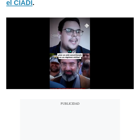
el CIADI
.
Notas Contratadas
Podcast
Gestión TV
Videos
Fotogalerías
gestion.pe
¿quiénes
Somos?
Términos
Y
Condiciones
Política
De
Privacidad