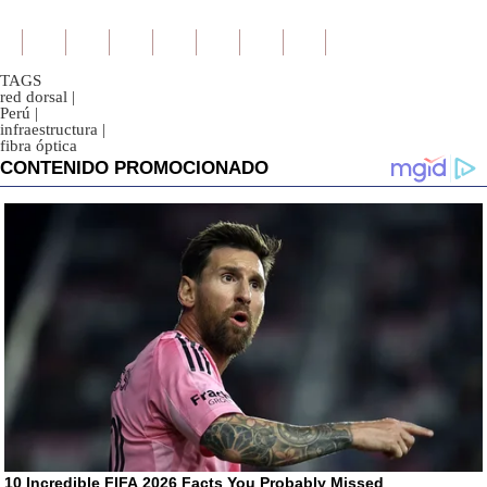
TAGS
red dorsal
|
Perú
|
infraestructura
|
fibra óptica