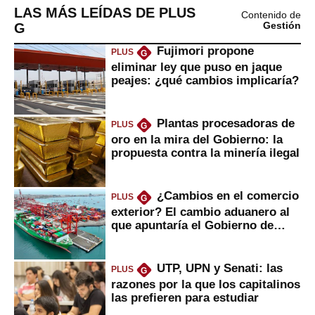
LAS MÁS LEÍDAS DE PLUS
Contenido de
G
Gestión
Fujimori propone
PLUS
G
eliminar ley que puso en jaque
peajes: ¿qué cambios implicaría?
Plantas procesadoras de
PLUS
G
oro en la mira del Gobierno: la
propuesta contra la minería ilegal
¿Cambios en el comercio
PLUS
G
exterior? El cambio aduanero al
que apuntaría el Gobierno de
Fujimori
UTP, UPN y Senati: las
PLUS
G
razones por la que los capitalinos
las prefieren para estudiar