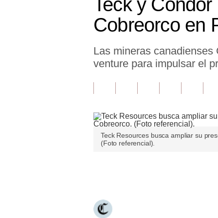
Teck y Condor 
Finanzas Personales
Cobreorco en 
Inmobiliarias
Las mineras canadienses 
Plus G
venture para impulsar el 
Opinión
Editorial
Pregunta de hoy
Blogs
Teck Resources busca ampliar su pres
(Foto referencial).
Tendencias
Lujo
Únete a nuestro canal
Viajes
Moda