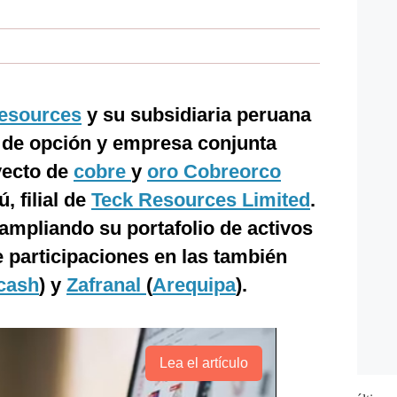
esources
y su subsidiaria peruana
 de opción y empresa conjunta
oyecto de
cobre
y
oro
Cobreorco
, filial de
Teck Resources Limited
.
 ampliando su portafolio de activos
e participaciones en las también
cash
) y
Zafranal
(
Arequipa
).
Lea el artículo