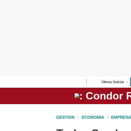
Lo último
Peru Quiosco
Portada
Empresas
Management & Empleo
Economía
Últimas Noticias
Mercados
Perú
Política
GESTION
>
ECONOMIA
>
EMPRESA
Tu Dinero