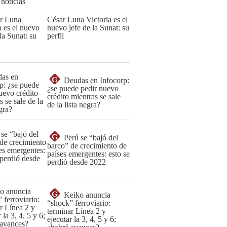
 noticias
César Luna Victoria es el
nuevo jefe de la Sunat: su
perfil
G
Deudas en Infocorp:
¿se puede pedir nuevo
crédito mientras se sale
de la lista negra?
G
Perú se “bajó del
barco” de crecimiento de
países emergentes: esto se
perdió desde 2022
G
Keiko anuncia
“shock” ferroviario:
terminar Línea 2 y
ejecutar la 3, 4, 5 y 6;