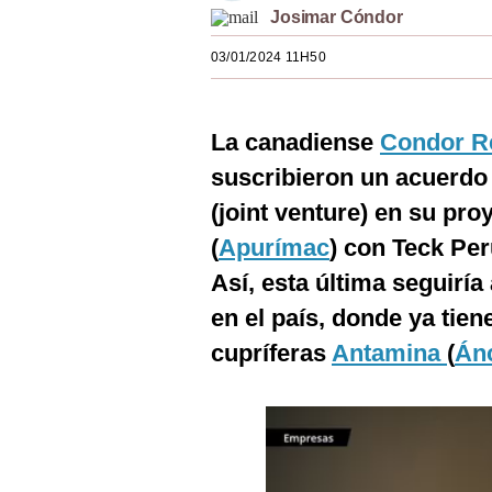
Josimar Cóndor
Estilos
03/01/2024 11H50
Mundo
EEUU
La canadiense
Condor R
México
suscribieron un acuerdo
España
(joint venture) en su pr
Internacional
(
Apurímac
) con Teck Perú
Así, esta última seguiría
Tecnología
en el país, donde ya tien
Club del Suscriptor
cupríferas
Antamina
(
Án
Mix
G de Gestión
Notas Contratadas