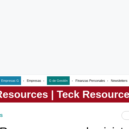
Empresas G
Empresas
G de Gestión
Finanzas Personales
Newsletters
S