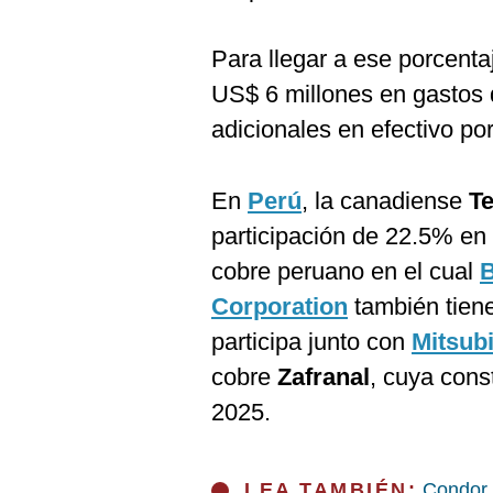
Para llegar a ese porcenta
US$ 6 millones en gastos 
adicionales en efectivo po
En
Perú
, la canadiense
T
participación de 22.5% en
cobre peruano en el cual
Corporation
también tien
participa junto con
Mitsubi
cobre
Zafranal
, cuya const
2025.
LEA TAMBIÉN:
Condor 