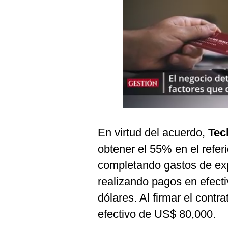
Podcast
Gestión TV
Videos
Fotogalerías
gestion.pe
¿quiénes
En virtud del acuerdo,
Te
Somos?
obtener el 55% en el refer
Términos
completando gastos de exp
Y
Condiciones
realizando pagos en efect
Política
dólares. Al firmar el contra
De
Privacidad
efectivo de US$ 80,000.
Politica