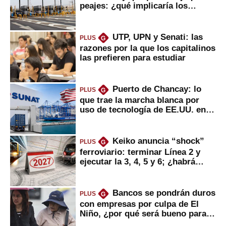
peajes: ¿qué implicaría los
usuarios?
UTP, UPN y Senati: las
PLUS
G
razones por la que los capitalinos
las prefieren para estudiar
Puerto de Chancay: lo
PLUS
G
que trae la marcha blanca por
uso de tecnología de EE.UU. en
mercancías
Keiko anuncia “shock”
PLUS
G
ferroviario: terminar Línea 2 y
ejecutar la 3, 4, 5 y 6; ¿habrá
avances?
Bancos se pondrán duros
PLUS
G
con empresas por culpa de El
Niño, ¿por qué será bueno para
ahorristas?