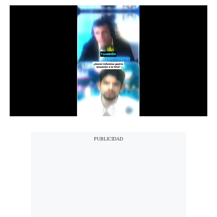
Notas Contratadas
Podcast
Gestión TV
Videos
Fotogalerías
gestion.pe
¿quiénes
Somos?
Términos
Y
Condiciones
Política
De
Privacidad