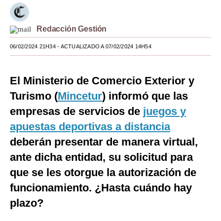
Moda
Redacción Gestión
Estilos
06/02/2024 21H34
- ACTUALIZADO A 07/02/2024 14H54
Mundo
EEUU
El Ministerio de Comercio Exterior y
México
Turismo (
Mincetur
) informó que las
empresas de servicios de
juegos y
España
apuestas deportivas a distancia
Internacional
deberán presentar de manera virtual,
Tecnología
ante dicha entidad, su solicitud para
que se les otorgue la autorización de
Club del Suscriptor
funcionamiento. ¿Hasta cuándo hay
Mix
plazo?
G de Gestión