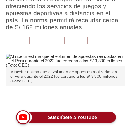
ofreciendo los servicios de juegos y
Tu Dinero
apuestas deportivas a distancia en el
país. La norma permitirá recaudar cerca
Finanzas Personales
de S/ 162 millones anuales.
Inmobiliarias
Plus G
Opinión
Editorial
Mincetur estima que el volumen de apuestas realizadas en
el Perú durante el 2022 fue cercano a los S/ 3,800 millones.
(Foto: GEC)
Pregunta de hoy
Blogs
Únete a nuestro canal
Tendencias
Lujo
Suscríbete a YouTube
Viajes