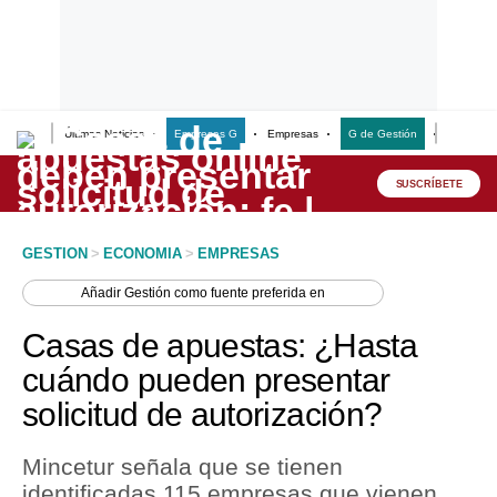
Últimas Noticias
Empresas G
Empresas
G de Gestión
Finanzas
Lo último
Peru Quiosco
SUSCRÍBETE
Portada
GESTION
>
ECONOMIA
>
EMPRESAS
Empresas
Añadir
Gestión
como fuente preferida en
Management & Empleo
Casas de apuestas: ¿Hasta
Economía
cuándo pueden presentar
solicitud de autorización?
Mercados
Perú
Mincetur señala que se tienen
identificadas 115 empresas que vienen
Política