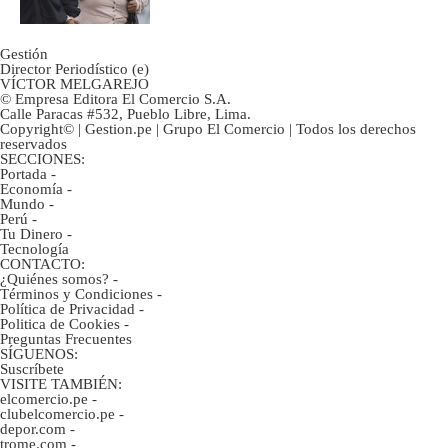
Gestión
Director Periodístico (e)
VÍCTOR MELGAREJO
© Empresa Editora El Comercio S.A.
Calle Paracas #532, Pueblo Libre, Lima.
Copyright© | Gestion.pe | Grupo El Comercio | Todos los derechos
reservados
SECCIONES:
Portada
-
Economía
-
Mundo
-
Perú
-
Tu Dinero
-
Tecnología
CONTACTO:
¿Quiénes somos?
-
Términos y Condiciones
-
Política de Privacidad
-
Politica de Cookies
-
Preguntas Frecuentes
SÍGUENOS:
Suscríbete
VISITE TAMBIÉN:
elcomercio.pe
-
clubelcomercio.pe
-
depor.com
-
trome.com
-