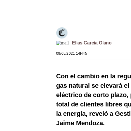
Estilos
Únete a nuestro canal
Mundo
EEUU
México
Elías García Olano
España
09/05/2021 14H45
Internacional
Con el cambio en la regu
Tecnología
gas natural se elevará el
Club del Suscriptor
eléctrico de corto plazo,
Mix
total de clientes libres
G de Gestión
la energía, reveló a Ges
Jaime Mendoza.
Notas Contratadas