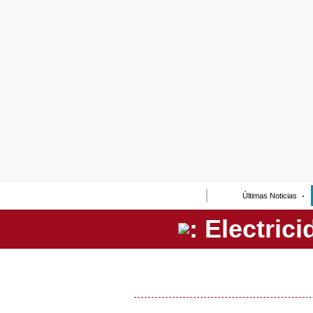
Lo último
Peru Quiosco
Portada
Empresas
Management & Empleo
Economía
Últimas Noticias
Mercados
Perú
Política
Tu Dinero