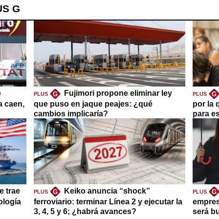
US G
e
Fujimori propone eliminar ley
G
G
PLUS
PLUS
a caen,
que puso en jaque peajes: ¿qué
por la 
cambios implicaría?
para es
e trae
Keiko anuncia “shock”
G
G
PLUS
PLUS
ología
ferroviario: terminar Línea 2 y ejecutar la
empres
3, 4, 5 y 6; ¿habrá avances?
será b