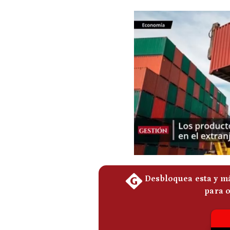
Podcast
Gestión TV
Videos
Fotogalerías
gestion.pe
¿quiénes
Somos?
Términos
Y
Condiciones
Política
De
Privacidad
Politica