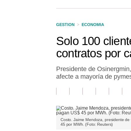
Finanzas Personales
Inmobiliarias
GESTION
>
ECONOMIA
Plus G
Solo 100 client
Opinión
contratos por c
Editorial
Pregunta de hoy
Presidente de Osinergmin
afecte a mayoría de pymes,
Blogs
Tendencias
Lujo
Viajes
Costo. Jaime Mendoza, presidente de 
45 por MWh. (Foto: Reuters)
Moda