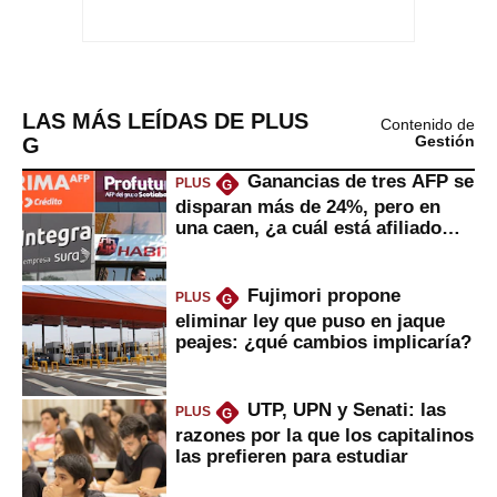
LAS MÁS LEÍDAS DE PLUS
Contenido de
G
Gestión
Ganancias de tres AFP se
PLUS
G
disparan más de 24%, pero en
una caen, ¿a cuál está afiliado
usted?
Fujimori propone
PLUS
G
eliminar ley que puso en jaque
peajes: ¿qué cambios implicaría?
UTP, UPN y Senati: las
PLUS
G
razones por la que los capitalinos
las prefieren para estudiar