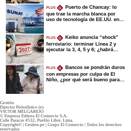
Puerto de Chancay: lo
PLUS
G
que trae la marcha blanca por
uso de tecnología de EE.UU. en
mercancías
Keiko anuncia “shock”
PLUS
G
ferroviario: terminar Línea 2 y
ejecutar la 3, 4, 5 y 6; ¿habrá
avances?
Bancos se pondrán duros
PLUS
G
con empresas por culpa de El
Niño, ¿por qué será bueno para
ahorristas?
Gestión
Director Periodístico (e)
VÍCTOR MELGAREJO
© Empresa Editora El Comercio S.A.
Calle Paracas #532, Pueblo Libre, Lima.
Copyright© | Gestion.pe | Grupo El Comercio | Todos los derechos
reservados