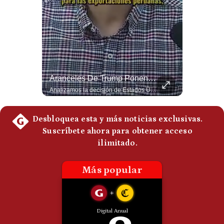
Politica
De
Cookies
Preguntas
Frecuentes
Tragedia En Tailandia: Joven De 14 Años Ataca A Su Familia Y Colegio | Gestión Mundo
Aranceles De Trump Ponen Bajo Presión A Las Exportaciones Del Perú | #EnClaveEconómica
Un adolescente de 14 años mató a sus abuelos y luego atacó su colegio de secundaria en Tailandia, dejando cinco fallecidos adicionales y más de 30 heridos antes de quitarse la vida. Según las autoridades y el primer ministro Anutin Charnvirakul, el hecho habría sido motivado por estrés académico extremo. El suceso reabre el debate sobre la alta posesión de armas de fuego en el país asiático. #Tailandia #Noticias #UltimaHora #NoticiasInternacionales #Shorts 👉 Suscríbete y activa la campana para no perderte nuestro análisis diario. 🌎 Síguenos en nuestras redes sociales: 📌 Web oficial: https://gestion.pe/mundo/ 📌 LinkedIn: http://bit.ly/3HYIET0 📌 X (Twitter): http://bit.ly/4noZtX9 📌 TikTok: http://bit.ly/4evB6TO
Analizamos la decisión de Estados Unidos de imponer nuevos aranceles a Perú y otros 59 países por presuntos incumplimientos relacionados con el trabajo forzoso. Esta medida amenaza envíos peruanos valorados en más de US$ 5.300 millones, lo que representa casi la mitad de todo lo que el Perú exportó al mercado estadounidense el año pasado. #EconomiaPeru #ExportacionesPeru #DonaldTrump #Aranceles #ComercioExterior #ArancelesTrump #NoticiasPeru #EEUU 👉 Suscríbete y activa la campana para no perderte nuestro análisis diario. 🌎 Síguenos en nuestras redes sociales: 📌 Web oficial: https://gestion.pe/mundo/ 📌 LinkedIn: http://bit.ly/3HYIET0 📌 X (Twitter): http://bit.ly/4noZtX9 📌 TikTok: http://bit.ly/4evB6TO