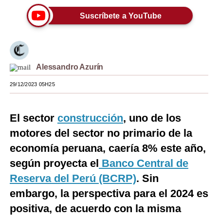
Moda
Suscríbete a YouTube
Estilos
Mundo
Alessandro Azurín
EEUU
29/12/2023 05H25
México
España
El sector
construcción
, uno de los
motores del sector no primario de la
Internacional
economía peruana, caería 8% este año,
Tecnología
según proyecta el
Banco Central de
Club del Suscriptor
Reserva del Perú (BCRP)
. Sin
Mix
embargo, la perspectiva para el 2024 es
positiva, de acuerdo con la misma
G de Gestión