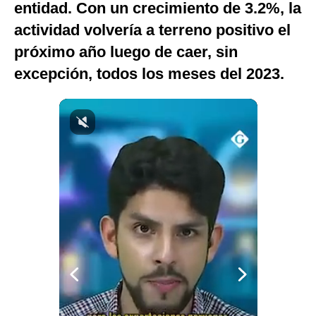
entidad. Con un crecimiento de 3.2%, la
Notas Contratadas
actividad volvería a terreno positivo el
Podcast
próximo año luego de caer, sin
excepción, todos los meses del 2023.
Gestión TV
Videos
Fotogalerías
gestion.pe
¿quiénes
Somos?
Términos
Y
Condiciones
Política
De
Privacidad