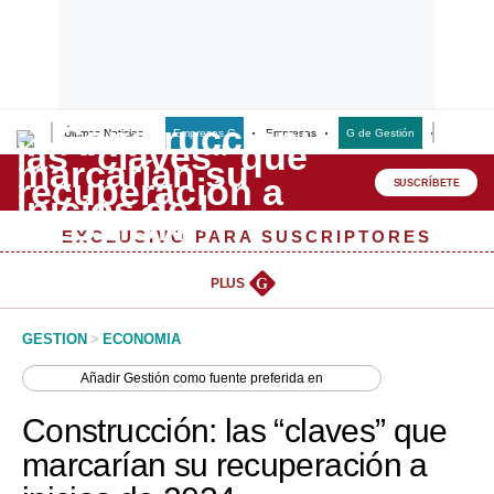
Últimas Noticias
Empresas G
Empresas
G de Gestión
Finanzas
Lo último
Peru Quiosco
SUSCRÍBETE
Portada
EXCLUSIVO PARA SUSCRIPTORES
Empresas
PLUS
G
Management & Empleo
GESTION
>
ECONOMIA
Economía
Añadir
Gestión
como fuente preferida en
Mercados
Construcción: las “claves” que
Perú
marcarían su recuperación a
Política