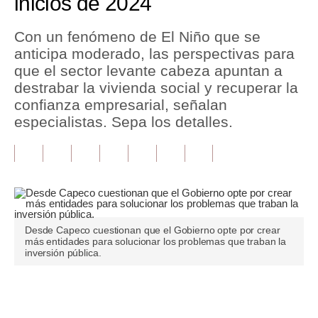
inicios de 2024
Tu Dinero
Con un fenómeno de El Niño que se
anticipa moderado, las perspectivas para
Finanzas Personales
que el sector levante cabeza apuntan a
Inmobiliarias
destrabar la vivienda social y recuperar la
confianza empresarial, señalan
Plus G
especialistas. Sepa los detalles.
Opinión
Editorial
Pregunta de hoy
Blogs
Desde Capeco cuestionan que el Gobierno opte por crear
más entidades para solucionar los problemas que traban la
inversión pública.
Tendencias
Lujo
Únete a nuestro canal
Viajes