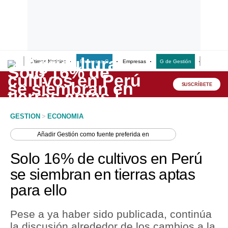
Últimas Noticias
Empresas G
Empresas
G de Gestión
Finanzas
Lo último
Peru Quiosco
SUSCRÍBETE
Portada
GESTION
>
ECONOMIA
Empresas
Añadir
Gestión
como fuente preferida en
Management & Empleo
Solo 16% de cultivos en Perú
Economía
se siembran en tierras aptas
para ello
Mercados
Perú
Pese a ya haber sido publicada, continúa
la discusión alrededor de los cambios a la
Política