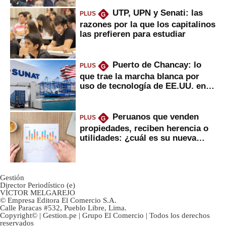
UTP, UPN y Senati: las
PLUS
G
razones por la que los capitalinos
las prefieren para estudiar
Puerto de Chancay: lo
PLUS
G
que trae la marcha blanca por
uso de tecnología de EE.UU. en
mercancías
Peruanos que venden
PLUS
G
propiedades, reciben herencia o
utilidades: ¿cuál es su nueva
inversión clave?
Gestión
Director Periodístico (e)
VÍCTOR MELGAREJO
© Empresa Editora El Comercio S.A.
Calle Paracas #532, Pueblo Libre, Lima.
Copyright© | Gestion.pe | Grupo El Comercio | Todos los derechos
reservados