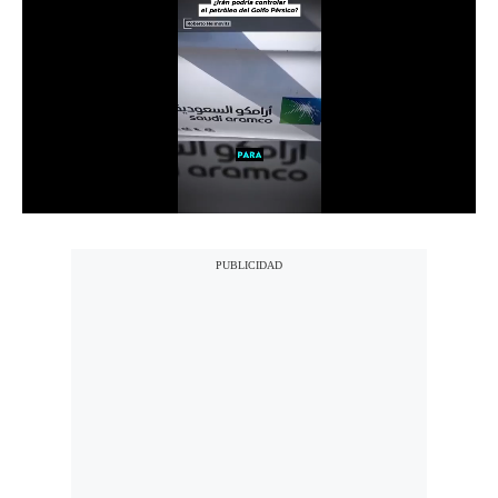
Notas Contratadas
Podcast
Gestión TV
Videos
Fotogalerías
gestion.pe
¿quiénes
Somos?
Términos
Y
Condiciones
Política
De
Privacidad