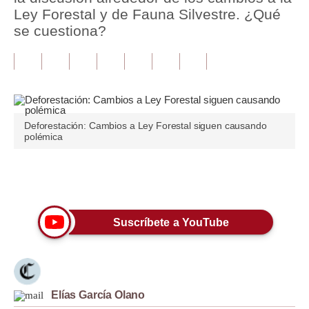
Ley Forestal y de Fauna Silvestre. ¿Qué
Tu Dinero
se cuestiona?
Finanzas Personales
Inmobiliarias
Plus G
Deforestación: Cambios a Ley Forestal siguen causando
Opinión
polémica
Editorial
Únete a nuestro canal
Pregunta de hoy
Blogs
Suscríbete a YouTube
Tendencias
Lujo
Elías García Olano
Viajes