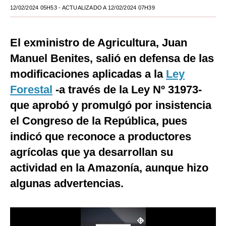
12/02/2024 05H53
- ACTUALIZADO A 12/02/2024 07H39
Moda
Estilos
El exministro de Agricultura, Juan
Mundo
Manuel Benites, salió en defensa de las
modificaciones aplicadas a la
Ley
EEUU
Forestal
-a través de la Ley Nº 31973-
México
que aprobó y promulgó por insistencia
España
el Congreso de la República, pues
indicó que reconoce a productores
Internacional
agrícolas que ya desarrollan su
Tecnología
actividad en la Amazonía, aunque hizo
Club del Suscriptor
algunas advertencias.
Mix
G de Gestión