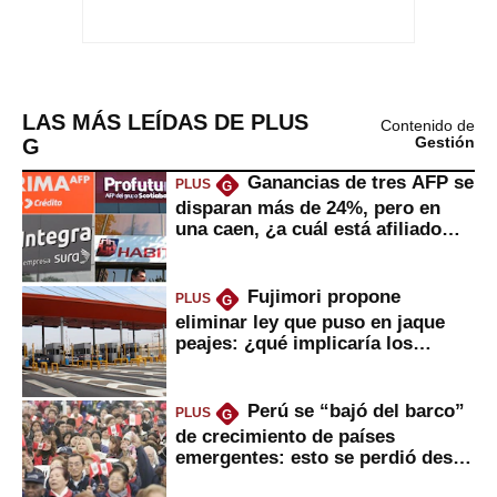
LAS MÁS LEÍDAS DE PLUS
Contenido de
G
Gestión
Ganancias de tres AFP se
PLUS
G
disparan más de 24%, pero en
una caen, ¿a cuál está afiliado
usted?
Fujimori propone
PLUS
G
eliminar ley que puso en jaque
peajes: ¿qué implicaría los
usuarios?
Perú se “bajó del barco”
PLUS
G
de crecimiento de países
emergentes: esto se perdió desde
2022