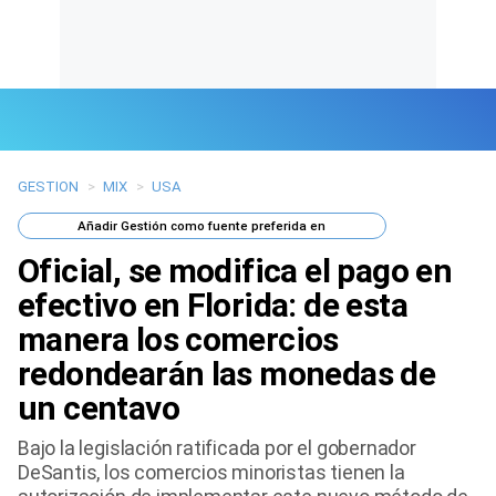
GESTION
>
MIX
>
USA
Últimas Noticias
Añadir
Gestión
como fuente preferida en
Mi Bolsillo
Oficial, se modifica el pago en
Respuestas
efectivo en Florida: de esta
manera los comercios
Gente
redondearán las monedas de
Vida Laboral
un centavo
Tendencias Mix
Bajo la legislación ratificada por el gobernador
DeSantis, los comercios minoristas tienen la
Sports