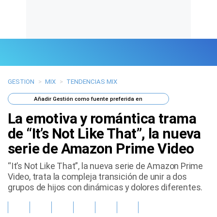
GESTION
>
MIX
>
TENDENCIAS MIX
Últimas Noticias
Añadir
Gestión
como fuente preferida en
Mi Bolsillo
La emotiva y romántica trama
Respuestas
de “It’s Not Like That”, la nueva
serie de Amazon Prime Video
Gente
“It’s Not Like That”, la nueva serie de Amazon Prime
Vida Laboral
Video, trata la compleja transición de unir a dos
grupos de hijos con dinámicas y dolores diferentes.
Tendencias Mix
Sports