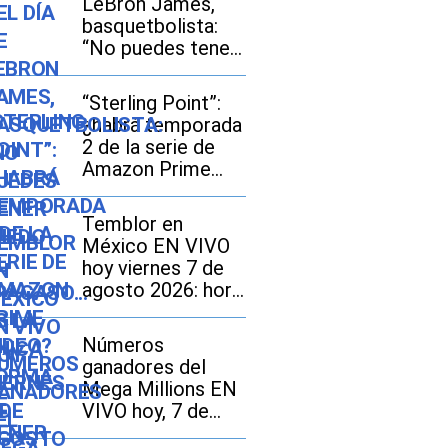
LeBron James,
basquetbolista:
“No puedes tener
miedo al fracaso...
Es la única forma
“Sterling Point”:
de tener éxito”
¿habrá temporada
2 de la serie de
Amazon Prime
Video?
Temblor en
México EN VIVO
hoy viernes 7 de
agosto 2026: hora
exacta, magnitud y
dónde fue el
Números
epicentro del
ganadores del
último
Mega Millions EN
VIVO hoy, 7 de
agosto 2026: mira