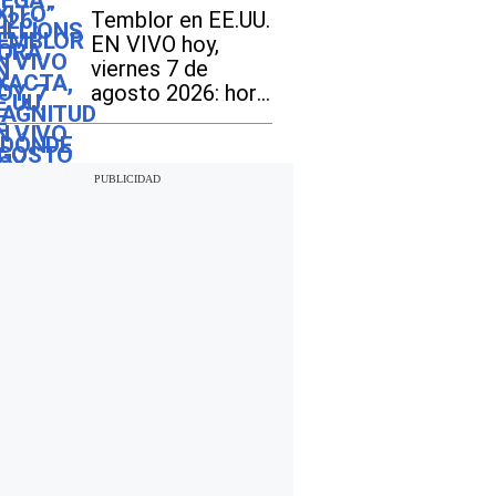
los resultados del
Temblor en EE.UU.
sorteo con
EN VIVO hoy,
jackpot de $70
viernes 7 de
millones en EE.UU.
agosto 2026: hora
exacta, magnitud y
dónde fue el
epicentro del
último sismo