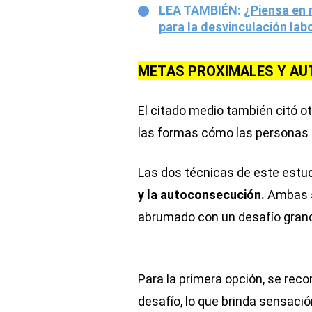
LEA TAMBIÉN:
¿Piensa en 
para la desvinculación lab
METAS PROXIMALES Y A
El citado medio también citó o
las formas cómo las personas r
Las dos técnicas de este estu
y la autoconsecución.
Ambas s
abrumado con un desafío gran
Para la primera opción, se rec
desafío, lo que brinda sensaci