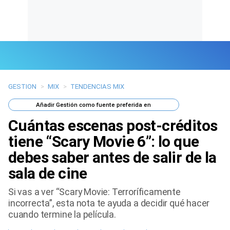
GESTION
>
MIX
>
TENDENCIAS MIX
Últimas Noticias
Añadir
Gestión
como fuente preferida en
Mi Bolsillo
Cuántas escenas post-créditos
Respuestas
tiene “Scary Movie 6”: lo que
debes saber antes de salir de la
Gente
sala de cine
Vida Laboral
Si vas a ver “Scary Movie: Terroríficamente
incorrecta”, esta nota te ayuda a decidir qué hacer
Tendencias Mix
cuando termine la película.
Sports