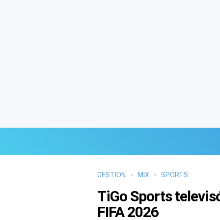
Últimas Noticias
GESTION
>
MIX
>
SPORTS
TiGo Sports televis
Mi Bolsillo
FIFA 2026
Respuestas