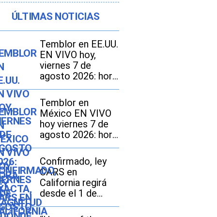
ÚLTIMAS NOTICIAS
Temblor en EE.UU.
EN VIVO hoy,
viernes 7 de
agosto 2026: hora
exacta, magnitud y
dónde fue el
Temblor en
epicentro del
México EN VIVO
último sismo
hoy viernes 7 de
agosto 2026: hora
exacta, magnitud y
dónde fue el
Confirmado, ley
epicentro del
CARS en
último
California regirá
desde el 1 de
octubre: en qué
consiste y qué