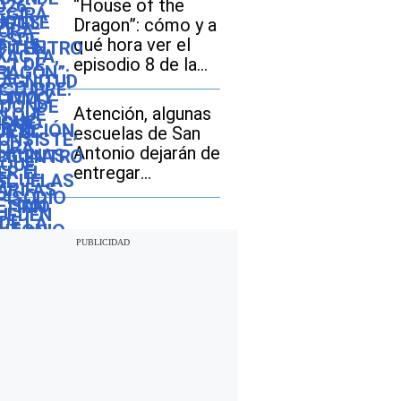
“House of the
tarifas pueden
Dragon”: cómo y a
pagar los
qué hora ver el
compradores de
episodio 8 de la
vehículos usados
temporada 3
Atención, algunas
escuelas de San
Antonio dejarán de
entregar
desayunos y
almuerzos gratis:
descubre si tu hijo
seguirá con este
beneficio durante
el ciclo escolar
2026-2027