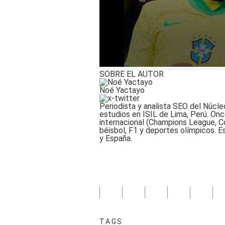
0
SOBRE EL AUTOR
seconds
of
Noé Yactayo
1
minute,
Periodista y analista SEO del Núcle
22
estudios en ISIL de Lima, Perú. Onc
seconds
Volume
internacional (Champions League, C
90%
béisbol, F1 y deportes olímpicos. E
y España.
TAGS