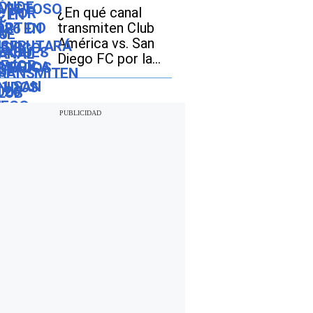
Leagues Cup 2026
¿En qué canal
transmiten Club
América vs. San
Diego FC por la
Leagues Cup 2026
en Estados Unidos
y México?