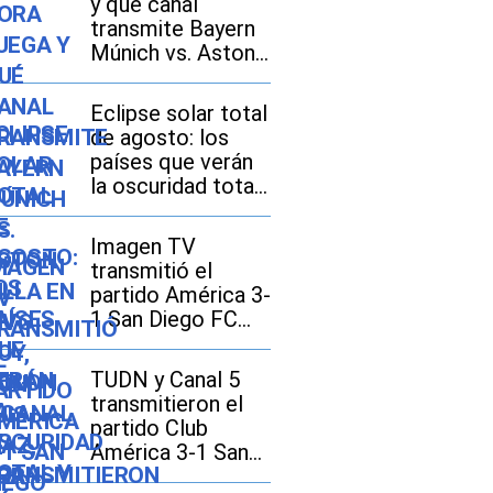
y qué canal
transmite Bayern
Múnich vs. Aston
Villa EN VIVO hoy,
con Luis Díaz, por
Eclipse solar total
amistoso 2026 en
de agosto: los
México, Estados
países que verán
Unidos y España?
la oscuridad total
y dónde se
disfrutará mejor
Imagen TV
transmitió el
partido América 3-
1 San Diego FC
por la Leagues
Cup 2026
TUDN y Canal 5
transmitieron el
partido Club
América 3-1 San
Diego FC por la