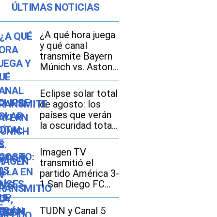
ÚLTIMAS NOTICIAS
¿A qué hora juega
y qué canal
transmite Bayern
Múnich vs. Aston
Villa EN VIVO hoy,
con Luis Díaz, por
Eclipse solar total
amistoso 2026 en
de agosto: los
México, Estados
países que verán
Unidos y España?
la oscuridad total
y dónde se
disfrutará mejor
Imagen TV
transmitió el
partido América 3-
1 San Diego FC
por la Leagues
Cup 2026
TUDN y Canal 5