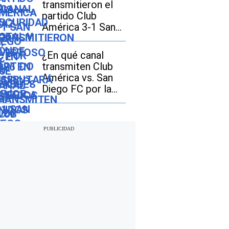
transmitieron el
partido Club
América 3-1 San
Diego FC por la
Leagues Cup 2026
¿En qué canal
transmiten Club
América vs. San
Diego FC por la
Leagues Cup 2026
en Estados Unidos
y México?