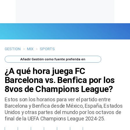
GESTION
>
MIX
>
SPORTS
Últimas Noticias
Añadir
Gestión
como fuente preferida en
Mi Bolsillo
¿A qué hora juega FC
Respuestas
Barcelona vs. Benfica por los
8vos de Champions League?
Gente
Estos son los horarios para ver el partido entre
Vida Laboral
Barcelona y Benfica desde México, España, Estados
Unidos y otras partes del mundo por los octavos de
Tendencias Mix
final de la UEFA Champions League 2024-25.
Sports