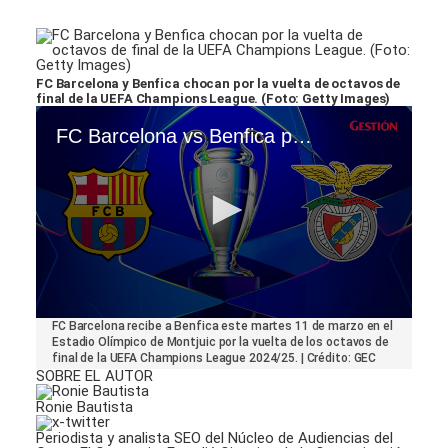
FC Barcelona y Benfica chocan por la vuelta de octavos de
final de la UEFA Champions League. (Foto: Getty Images)
FC Barcelona vs Benfica por partido de vuelta de octavos de final de la UEFA Champions League 2024-25
0
FC Barcelona recibe a Benfica este martes 11 de marzo en el
seconds
Estadio Olímpico de Montjuic por la vuelta de los octavos de
of
final de la UEFA Champions League 2024/25. | Crédito: GEC
30
SOBRE EL AUTOR
seconds
Ronie Bautista
Periodista y analista SEO del Núcleo de Audiencias del