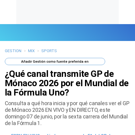
GESTION
>
MIX
>
SPORTS
Últimas Noticias
Añadir
Gestión
como fuente preferida en
Mi Bolsillo
¿Qué canal transmite GP de
Respuestas
Mónaco 2026 por el Mundial de
la Fórmula Uno?
Gente
Consulta a qué hora inicia y por qué canales ver el GP
Vida Laboral
de Mónaco 2026 EN VIVO y EN DIRECTO, este
domingo 07 de junio, por la sexta carrera del Mundial
Tendencias Mix
de la Fórmula 1.
Sports