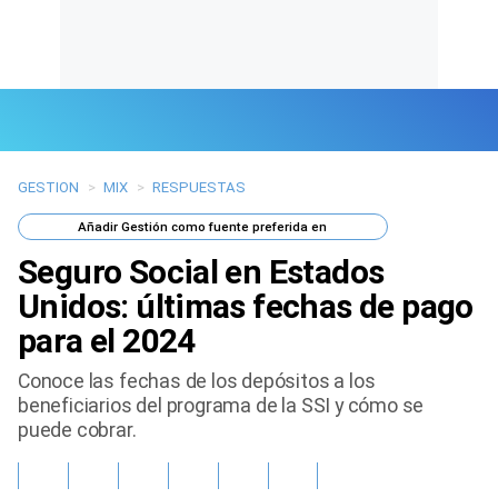
GESTION
>
MIX
>
RESPUESTAS
Últimas Noticias
Añadir
Gestión
como fuente preferida en
Mi Bolsillo
Seguro Social en Estados
Respuestas
Unidos: últimas fechas de pago
para el 2024
Gente
Conoce las fechas de los depósitos a los
Vida Laboral
beneficiarios del programa de la SSI y cómo se
puede cobrar.
Tendencias Mix
Sports