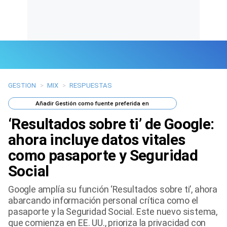
GESTION
>
MIX
>
RESPUESTAS
Últimas Noticias
Añadir
Gestión
como fuente preferida en
Mi Bolsillo
‘Resultados sobre ti’ de Google:
Respuestas
ahora incluye datos vitales
como pasaporte y Seguridad
Gente
Social
Vida Laboral
Google amplía su función ‘Resultados sobre ti’, ahora
abarcando información personal crítica como el
Tendencias Mix
pasaporte y la Seguridad Social. Este nuevo sistema,
que comienza en EE. UU., prioriza la privacidad con
Sports