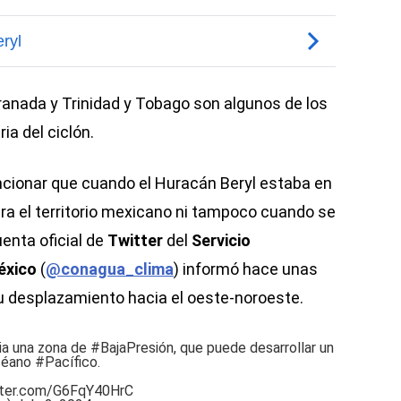
anada y Trinidad y Tobago son algunos de los
ria del ciclón.
ncionar que cuando el Huracán Beryl estaba en
ara el territorio mexicano ni tampoco cuando se
enta oficial de
Twitter
del
Servicio
éxico
(
@conagua_clima
) informó hace unas
u desplazamiento hacia el oeste-noroeste.
ia una zona de
#BajaPresión
, que puede desarrollar un
océano
#Pacífico
.
tter.com/G6FqY40HrC