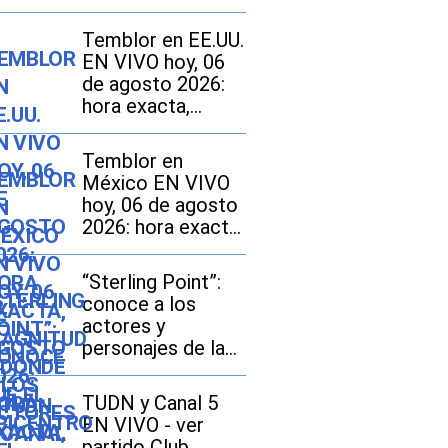
Temblor en EE.UU.
EN VIVO hoy, 06
de agosto 2026:
hora exacta,
magnitud y dónde
fue el epicentro
Temblor en
del último sismo
México EN VIVO
hoy, 06 de agosto
2026: hora exacta,
magnitud y dónde
fue el epicentro
“Sterling Point”:
del último sismo
conoce a los
actores y
personajes de la
nueva serie de
Amazon Prime
TUDN y Canal 5
Video
EN VIVO - ver
partido Club