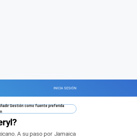
INICIA SESIÓN
ñadir
Gestión
como fuente preferida
n
eryl?
exicano. A su paso por Jamaica