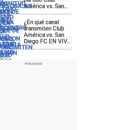
América vs. San
Diego FC GRATIS
en TV abierta
¿En qué canal
transmiten Club
América vs. San
Diego FC EN VIVO
hoy por la
Leagues Cup 2026
en Estados Unidos
y México?