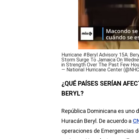
Hurricane
#Beryl
Advisory 15A: Bery
Storm Surge To Jamaica On Wednesd
in Strength Over The Past Few Hou
— National Hurricane Center (@NHC
¿QUÉ PAÍSES SERÍAN AFE
BERYL?
República Dominicana es uno de
Huracán Beryl. De acuerdo a
CN
operaciones de Emergencias de 