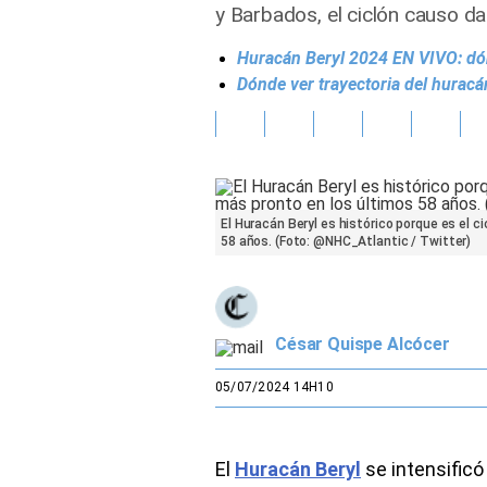
y Barbados, el ciclón causo d
Gente
Huracán Beryl 2024 EN VIVO: dónd
Dónde ver trayectoria del hurac
Vida Laboral
Tendencias Mix
Sports
El Huracán Beryl es histórico porque es el c
58 años. (Foto: @NHC_Atlantic / Twitter)
César Quispe Alcócer
05/07/2024 14H10
El
Huracán Beryl
se intensificó