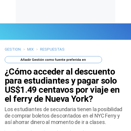
GESTION
>
MIX
>
RESPUESTAS
Últimas Noticias
Añadir
Gestión
como fuente preferida en
Mi Bolsillo
¿Cómo acceder al descuento
Respuestas
para estudiantes y pagar solo
US$1.49 centavos por viaje en
Gente
el ferry de Nueva York?
Vida Laboral
Los estudiantes de secundaria tienen la posibilidad
de comprar boletos descontados en el NYC Ferry y
Tendencias Mix
así ahorrar dinero al momento de ir a clases.
Sports