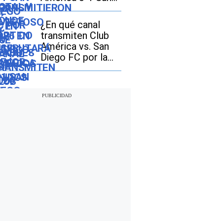
Diego FC por la
Leagues Cup 2026
¿En qué canal
transmiten Club
América vs. San
Diego FC por la
Leagues Cup 2026
en Estados Unidos
y México?