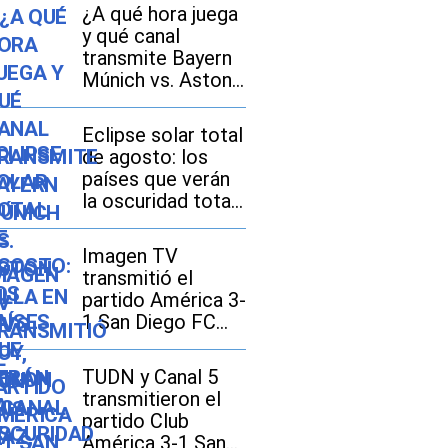
¿A qué hora juega
y qué canal
transmite Bayern
Múnich vs. Aston
Villa EN VIVO hoy,
con Luis Díaz, por
Eclipse solar total
amistoso 2026 en
de agosto: los
México, Estados
países que verán
Unidos y España?
la oscuridad total
y dónde se
disfrutará mejor
Imagen TV
transmitió el
partido América 3-
1 San Diego FC
por la Leagues
Cup 2026
TUDN y Canal 5
transmitieron el
partido Club
América 3-1 San