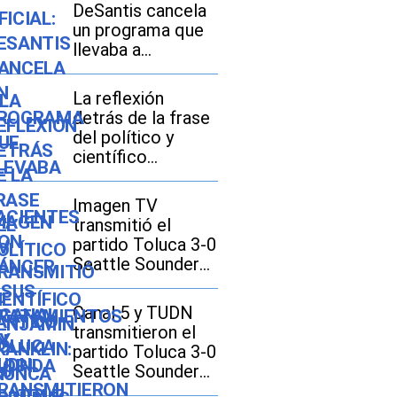
DeSantis cancela
un programa que
llevaba a
pacientes con
cáncer a sus
La reflexión
tratamientos en
detrás de la frase
Florida
del político y
científico
Benjamin Franklin:
“Nunca arruines
Imagen TV
una disculpa con
transmitió el
una excusa”
partido Toluca 3-0
Seattle Sounders
por la Leagues
Cup 2026
Canal 5 y TUDN
transmitieron el
partido Toluca 3-0
Seattle Sounders
por la Leagues