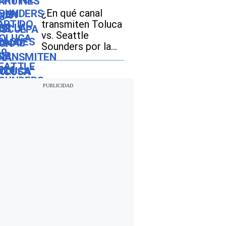
Cup 2026
¿En qué canal
transmiten Toluca
vs. Seattle
Sounders por la
Leagues Cup 2026
en EE.UU. y
México?