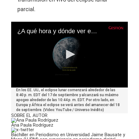
parcial.
¿A qué hora y dónde ver eclipse lunar en Estados Unidos este 17 al 18 de septiembre?
0
En los EE. UU., el eclipse lunar comenzará alrededor de las
seconds
8:40 p. m. EDT del 17 de septiembre y alcanzará su máximo
of
apogeo alrededor de las 10:44 p. m. EDT. Por otro lado, en
47
Europa y África el eclipse se verá antes del amanecer del 18
seconds
de septiembre. (Video: YouTube / Universo Inédito)
SOBRE EL AUTOR
Ana Paula Rodríguez
Bachiller en Periodismo en Universidad Jaime Bausate y