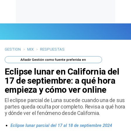
GESTION
>
MIX
>
RESPUESTAS
Últimas Noticias
Añadir
Gestión
como fuente preferida en
Mi Bolsillo
Eclipse lunar en California del
Respuestas
17 de septiembre: a qué hora
empieza y cómo ver online
Gente
El eclipse parcial de Luna sucede cuando una de sus
Vida Laboral
partes queda oculta por completo. Revisa a qué hora
y dónde ver el fenómeno desde California.
Tendencias Mix
Eclipse lunar parcial del 17 al 18 de septiembre 2024
Sports