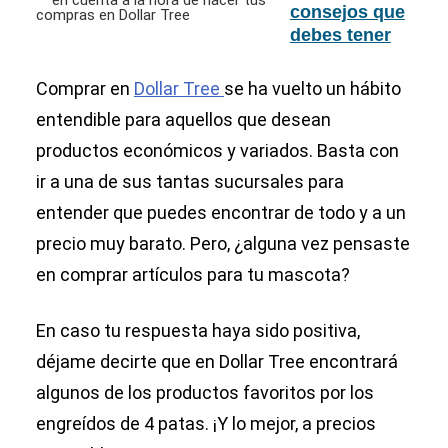
en Dollar Tree
consejos que
debes tener
en cuenta a la
hora de hacer
Comprar en
Dollar Tree
se ha vuelto un hábito
tus compras
entendible para aquellos que desean
en Dollar Tree
productos económicos y variados. Basta con
ir a una de sus tantas sucursales para
entender que puedes encontrar de todo y a un
precio muy barato. Pero, ¿alguna vez pensaste
en comprar artículos para tu mascota?
En caso tu respuesta haya sido positiva,
déjame decirte que en Dollar Tree encontrará
algunos de los productos favoritos por los
engreídos de 4 patas. ¡Y lo mejor, a precios