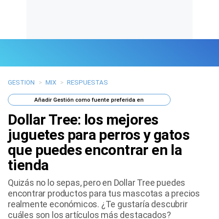
GESTION
>
MIX
>
RESPUESTAS
Últimas Noticias
Añadir
Gestión
como fuente preferida en
Mi Bolsillo
Dollar Tree: los mejores
Respuestas
juguetes para perros y gatos
que puedes encontrar en la
Gente
tienda
Vida Laboral
Quizás no lo sepas, pero en Dollar Tree puedes
encontrar productos para tus mascotas a precios
Tendencias Mix
realmente económicos. ¿Te gustaría descubrir
cuáles son los artículos más destacados?
Sports