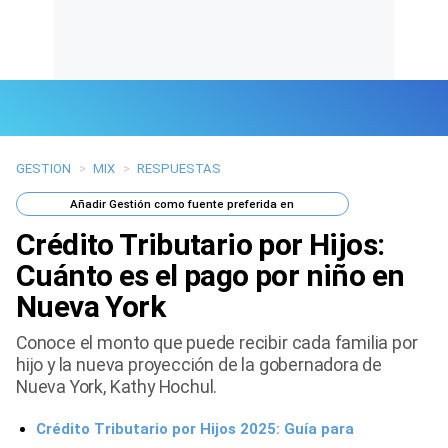
GESTION
>
MIX
>
RESPUESTAS
Últimas Noticias
Añadir
Gestión
como fuente preferida en
Mi Bolsillo
Crédito Tributario por Hijos:
Respuestas
Cuánto es el pago por niño en
Nueva York
Gente
Conoce el monto que puede recibir cada familia por
Vida Laboral
hijo y la nueva proyección de la gobernadora de
Nueva York, Kathy Hochul.
Tendencias Mix
Crédito Tributario por Hijos 2025: Guía para
Sports