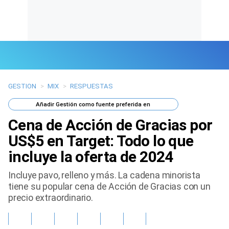
GESTION
>
MIX
>
RESPUESTAS
Últimas Noticias
Añadir
Gestión
como fuente preferida en
Mi Bolsillo
Cena de Acción de Gracias por
Respuestas
US$5 en Target: Todo lo que
incluye la oferta de 2024
Gente
Incluye pavo, relleno y más. La cadena minorista
Vida Laboral
tiene su popular cena de Acción de Gracias con un
precio extraordinario.
Tendencias Mix
Sports