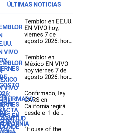
ÚLTIMAS NOTICIAS
Temblor en EE.UU.
EN VIVO hoy,
viernes 7 de
agosto 2026: hora
exacta, magnitud y
dónde fue el
Temblor en
epicentro del
México EN VIVO
último sismo
hoy viernes 7 de
agosto 2026: hora
exacta, magnitud y
dónde fue el
Confirmado, ley
epicentro del
CARS en
último
California regirá
desde el 1 de
octubre: en qué
consiste y qué
“House of the
tarifas pueden