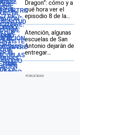
Dragon”: cómo y a
pagar los
qué hora ver el
compradores de
episodio 8 de la
vehículos usados
temporada 3
Atención, algunas
escuelas de San
Antonio dejarán de
entregar
desayunos y
almuerzos gratis:
descubre si tu hijo
seguirá con este
beneficio durante
el ciclo escolar
2026-2027