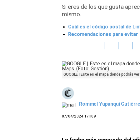
Si eres de los que gusta apr
Gente
mismo.
Cuál es el código postal de Lim
Vida Laboral
Recomendaciones para evitar 
Tendencias Mix
Sports
GOOGLE | Este es el mapa donde podrás ver e
Rommel Yupanqui Gutiérr
07/04/2024 17H09
La fecha más esperada del año 