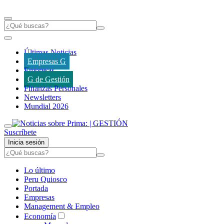
Últimas Noticias
Empresas G
Empresas
G de Gestión
Finanzas Personales
Newsletters
Mundial 2026
Suscríbete
Inicia sesión
Lo último
Peru Quiosco
Portada
Empresas
Management & Empleo
Economía