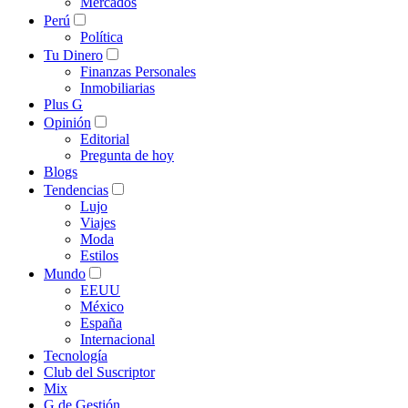
Mercados
Perú
Política
Tu Dinero
Finanzas Personales
Inmobiliarias
Plus G
Opinión
Editorial
Pregunta de hoy
Blogs
Tendencias
Lujo
Viajes
Moda
Estilos
Mundo
EEUU
México
España
Internacional
Tecnología
Club del Suscriptor
Mix
G de Gestión