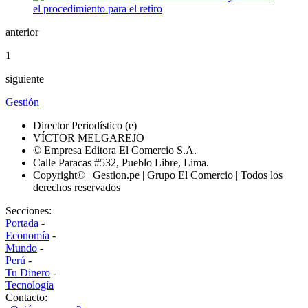
anterior
1
siguiente
Gestión
Director Periodístico (e)
VÍCTOR MELGAREJO
© Empresa Editora El Comercio S.A.
Calle Paracas #532, Pueblo Libre, Lima.
Copyright© | Gestion.pe | Grupo El Comercio | Todos los
derechos reservados
Secciones:
Portada
-
Economía
-
Mundo
-
Perú
-
Tu Dinero
-
Tecnología
Contacto: