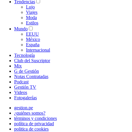
Tendencias
Lujo
Viajes
Moda
Estilos
Mundo
EEUU
México
España
Internacional
Tecnología
Club del Suscriptor
Mix
G de Gestión
Notas Contratadas
Podcast
Gestión TV
Videos
Fotogalerías
gestion.pe
¿quiénes somos?
términos y condiciones
política de privacidad
politica de cookies