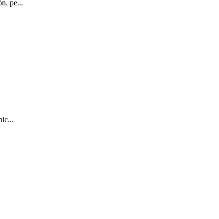
n, pe...
ic...