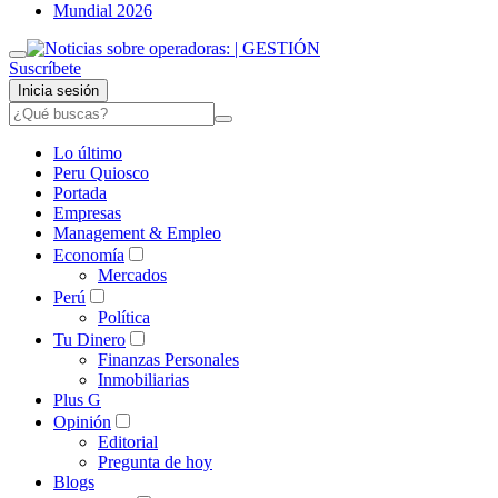
Mundial 2026
Suscríbete
Inicia sesión
Lo último
Peru Quiosco
Portada
Empresas
Management & Empleo
Economía
Mercados
Perú
Política
Tu Dinero
Finanzas Personales
Inmobiliarias
Plus G
Opinión
Editorial
Pregunta de hoy
Blogs