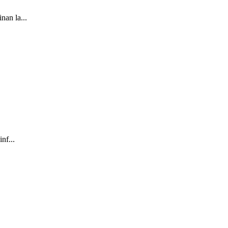
nan la...
nf...