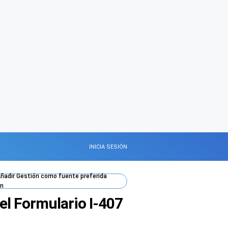
INICIA SESIÓN
ñadir
Gestión
como fuente preferida
n
el Formulario I-407