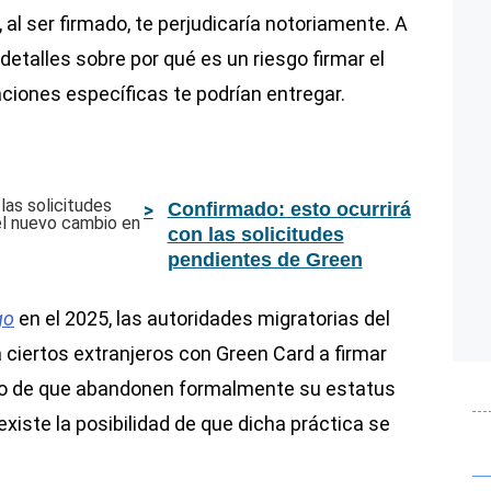
al ser firmado, te perjudicaría notoriamente. A
detalles sobre por qué es un riesgo firmar el
ciones específicas te podrían entregar.
Confirmado: esto ocurrirá
con las solicitudes
pendientes de Green
Card tras el nuevo
cambio en EE.UU., según
go
en el 2025, las autoridades migratorias del
una abogada
 ciertos extranjeros con Green Card a firmar
ito de que abandonen formalmente su estatus
 existe la posibilidad de que dicha práctica se