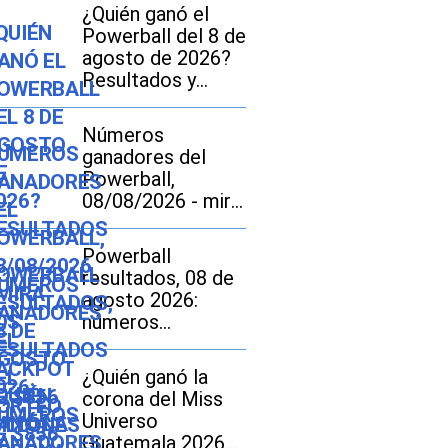
¿Quién ganó el
Powerball del 8 de
agosto de 2026?
Resultados y
números
ganadores del
Números
jackpot de $856
ganadores del
millones
Powerball,
08/08/2026 - mira
los resultados del
sorteo de $856
Powerball
millones
resultados, 08 de
agosto 2026:
números
ganadores del
sorteo por
¿Quién ganó la
US$856 millones
corona del Miss
Universo
Guatemala 2026