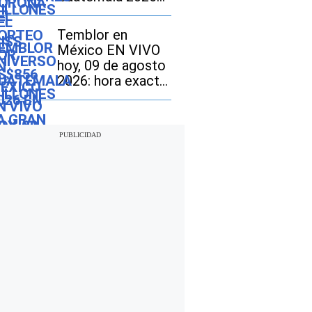
en la gran final?
Temblor en
México EN VIVO
hoy, 09 de agosto
2026: hora exacta,
magnitud y dónde
fue el epicentro
del último sismo