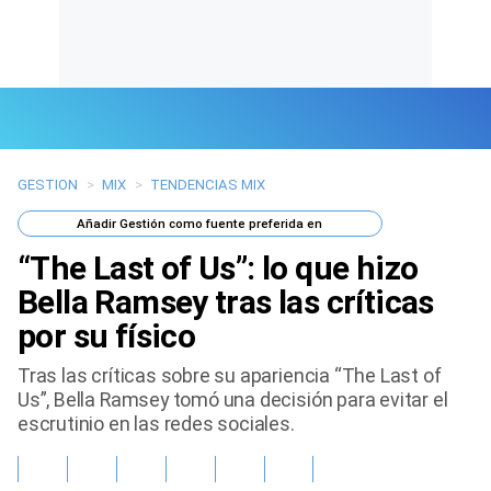
GESTION
>
MIX
>
TENDENCIAS MIX
Últimas Noticias
Añadir
Gestión
como fuente preferida en
Mi Bolsillo
“The Last of Us”: lo que hizo
Respuestas
Bella Ramsey tras las críticas
por su físico
Gente
Tras las críticas sobre su apariencia “The Last of
Vida Laboral
Us”, Bella Ramsey tomó una decisión para evitar el
escrutinio en las redes sociales.
Tendencias Mix
Sports