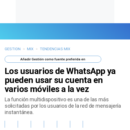
GESTION
>
MIX
>
TENDENCIAS MIX
Últimas Noticias
Añadir
Gestión
como fuente preferida en
Mi Bolsillo
Los usuarios de WhatsApp ya
Respuestas
pueden usar su cuenta en
varios móviles a la vez
Gente
La función multidispositivo es una de las más
Vida Laboral
solicitadas por los usuarios de la red de mensajería
instantánea.
Tendencias Mix
Sports