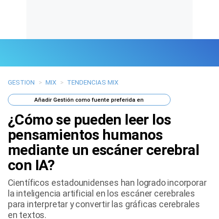
GESTION
>
MIX
>
TENDENCIAS MIX
Últimas Noticias
Añadir
Gestión
como fuente preferida en
Mi Bolsillo
¿Cómo se pueden leer los
Respuestas
pensamientos humanos
mediante un escáner cerebral
Gente
con IA?
Vida Laboral
Científicos estadounidenses han logrado incorporar
la inteligencia artificial en los escáner cerebrales
Tendencias Mix
para interpretar y convertir las gráficas cerebrales
en textos.
Sports