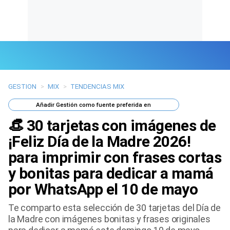
GESTION
>
MIX
>
TENDENCIAS MIX
Últimas Noticias
Añadir
Gestión
como fuente preferida en
Mi Bolsillo
👒 30 tarjetas con imágenes de
Respuestas
¡Feliz Día de la Madre 2026!
para imprimir con frases cortas
Gente
y bonitas para dedicar a mamá
Vida Laboral
por WhatsApp el 10 de mayo
Tendencias Mix
Te comparto esta selección de 30 tarjetas del Día de
la Madre con imágenes bonitas y frases originales
Sports