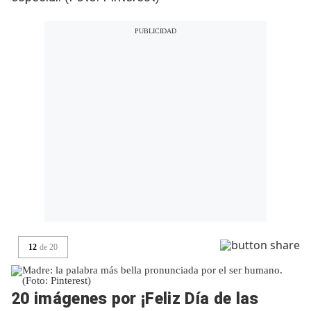
12
de
20
20 imágenes por ¡Feliz Día de las