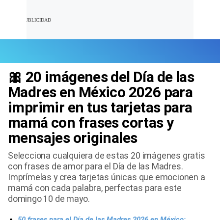
🎀 20 imágenes del Día de las
Últimas Noticias
Madres en México 2026 para
imprimir en tus tarjetas para
Mi Bolsillo
mamá con frases cortas y
Respuestas
mensajes originales
Gente
Selecciona cualquiera de estas 20 imágenes gratis
con frases de amor para el Día de las Madres.
Vida Laboral
Imprímelas y crea tarjetas únicas que emocionen a
mamá con cada palabra, perfectas para este
Tendencias Mix
domingo 10 de mayo.
Sports
50 frases para el Día de las Madres 2026 en México: