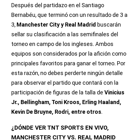
Manchester
Después del partidazo en el Santiago
Online
por streaming
Bernabéu, que terminó con un resultado de 3 a
online desde
3,
Manchester City y Real Madrid
México
buscarán
sellar su clasificación a las semifinales del
torneo en campo de los ingleses. Ambos
equipos son considerados por la afición como
principales favoritos para ganar el torneo. Por
esta razón, no debes perderte ningún detalle
para observar el partido que contará con la
participación de figuras de la talla de
Vinicius
Jr., Bellingham, Toni Kroos, Erling Haaland,
Kevin De Bruyne, Rodri, entre otros
.
¿DÓNDE VER TNT SPORTS EN VIVO,
MANCHESTER CITY VS. REAL MADRID