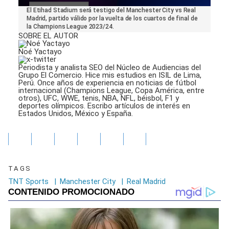
0
El Etihad Stadium será testigo del Manchester City vs Real
seconds
Madrid, partido válido por la vuelta de los cuartos de final de
of
la Champions League 2023/24.
1
SOBRE EL AUTOR
minute,
14
Noé Yactayo
seconds
Periodista y analista SEO del Núcleo de Audiencias del
Grupo El Comercio. Hice mis estudios en ISIL de Lima,
Perú. Once años de experiencia en noticias de fútbol
internacional (Champions League, Copa América, entre
otros), UFC, WWE, tenis, NBA, NFL, béisbol, F1 y
deportes olímpicos. Escribo artículos de interés en
Estados Unidos, México y España.
TAGS
TNT Sports
|
Manchester City
|
Real Madrid