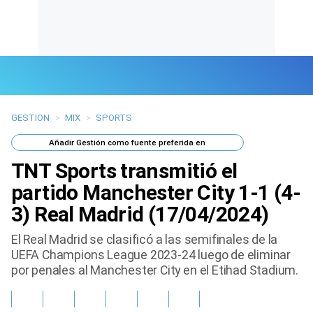
GESTION
>
MIX
>
SPORTS
Últimas Noticias
Añadir
Gestión
como fuente preferida en
Mi Bolsillo
TNT Sports transmitió el
Respuestas
partido Manchester City 1-1 (4-
3) Real Madrid (17/04/2024)
Gente
El Real Madrid se clasificó a las semifinales de la
Vida Laboral
UEFA Champions League 2023-24 luego de eliminar
por penales al Manchester City en el Etihad Stadium.
Tendencias Mix
Sports