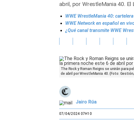
abril, por WrestleMania 40. El L
Gente
WWE WrestleMania 40: cartelera 
WWE Network en español en vivo
Vida Laboral
¿Qué canal transmite WWE Wres
Tendencias Mix
Sports
The Rock y Roman Reigns se unirán para pel
de abril por WrestleMania 40. (Foto: Gestió
Jairo Rúa
07/04/2024 07H10