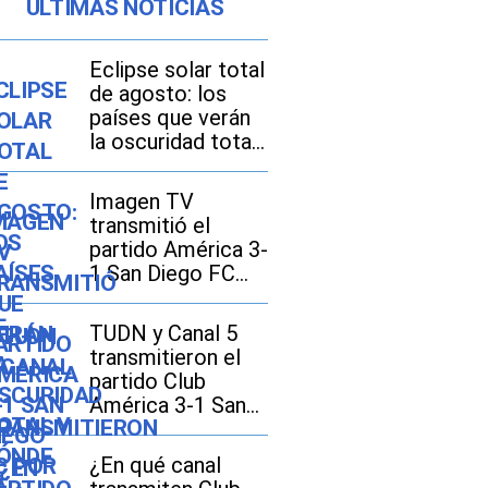
ÚLTIMAS NOTICIAS
Eclipse solar total
de agosto: los
países que verán
la oscuridad total
y dónde se
disfrutará mejor
Imagen TV
transmitió el
partido América 3-
1 San Diego FC
por la Leagues
Cup 2026
TUDN y Canal 5
transmitieron el
partido Club
América 3-1 San
Diego FC por la
Leagues Cup 2026
¿En qué canal