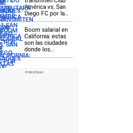
transmiten Club
América vs. San
Diego FC por la
Leagues Cup 2026
en Estados Unidos
Boom salarial en
y México?
California: estas
son las ciudades
donde los
ingresos crecen
más rápido que la
inflación