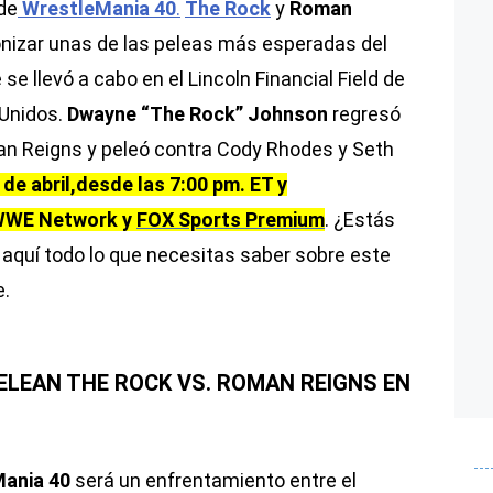
 de
WrestleMania 40
.
The Rock
y
Roman
nizar unas de las peleas más esperadas del
se llevó a cabo en el Lincoln Financial Field de
 Unidos.
Dwayne “The Rock” Johnson
regresó
an Reigns y peleó contra Cody Rhodes y Seth
de abril,desde las 7:00 pm. ET y
WWE Network y
FOX Sports Premium
. ¿Estás
a aquí todo lo que necesitas saber sobre este
e.
ELEAN THE ROCK VS. ROMAN REIGNS EN
ania 40
será un enfrentamiento entre el