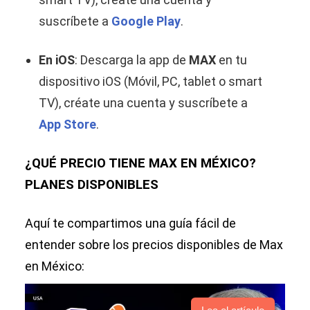
suscríbete a
Google Play
.
En iOS
: Descarga la app de
MAX
en tu
dispositivo iOS (Móvil, PC, tablet o smart
TV), créate una cuenta y suscríbete a
App Store
.
¿QUÉ PRECIO TIENE MAX EN MÉXICO?
PLANES DISPONIBLES
Aquí te compartimos una guía fácil de
entender sobre los precios disponibles de Max
en México: