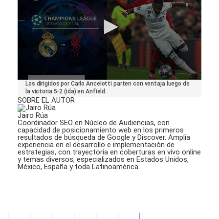
0
Los dirigidos por Carlo Ancelotti parten con ventaja luego de
seconds
la victoria 5-2 (ida) en Anfield.
of
SOBRE EL AUTOR
1
minute,
Jairo Rúa
57
Coordinador SEO en Núcleo de Audiencias, con
seconds
capacidad de posicionamiento web en los primeros
resultados de búsqueda de Google y Discover. Amplia
experiencia en el desarrollo e implementación de
estrategias, con trayectoria en coberturas en vivo online
y temas diversos, especializados en Estados Unidos,
México, España y toda Latinoamérica.